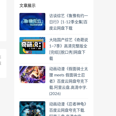
文章展示
访谈综艺《鲁豫有约一
日行》[1-12季全集]百
度云网盘下载
大陆国产综艺《奇葩说
1~7季》高清完整版全
[完结][脱口秀]网盘下
篇
载
载
动画动漫《假面骑士太
狸 meets 假面骑士忍
者》百度云网盘夸克下
载.阿里云盘.高清中字.
(2026)
动画动漫《忍者神龟》
百度云网盘夸克下载.