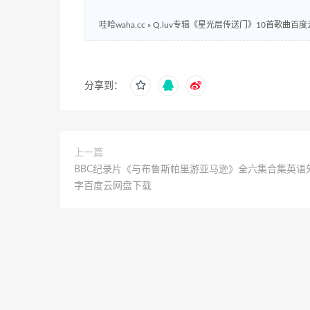
哇哈waha.cc
»
Q.luv专辑《星光层传送门》10首歌曲百
分享到：
上一篇
BBC纪录片《与布鲁斯帕里游亚马逊》全六集合集英语
字百度云网盘下载