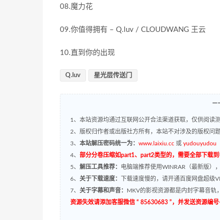
08.魔力花
09.你值得拥有 – Q.luv / CLOUDWANG 王云
10.直到你的出现
Q.luv
星光层传送门
—
1、本站资源均通过互联网公开合法渠道获取，仅供阅读测
2、版权归作者或出版社方所有，本站不对涉及的版权问
3、
本站解压密码统一为：
www.laixiu.cc
或
yudouyudou
4、
部分分卷压缩如part1、part2类型的，需要全部下载
5、
解压工具推荐：
电脑端推荐使用WINRAR（最新版）
6、
关于下载速度：
下载速度慢的，请开通百度网盘超级VI
7、
关于字幕和声音：
MKV的影视资源都是内封字幕音轨，
资源失效请添加客服微信 “ 85630683 ”，并发送资