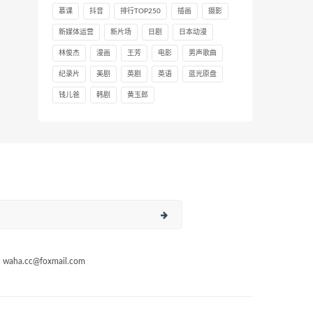
慕课
抖音
排行TOP250
插画
摄影
新媒体运营
新片场
日剧
日本动漫
林俊杰
漫画
王芳
电影
男声歌曲
纪录片
美剧
英剧
英语
蓝光原盘
钱儿爸
韩剧
黄玉郎
a.cc@foxmail.com