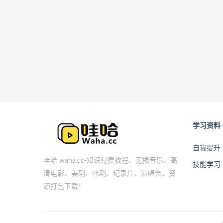
学习资料
自我提升
哇哈 waha.cc-知识付费教程、无损音乐、高
技能学习
清电影、美剧、韩剧、纪录片、演唱会、资
源打包下载！