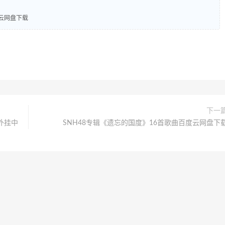
度云网盘下载
下一
外挂中
SNH48专辑《遗忘的国度》16首歌曲百度云网盘下