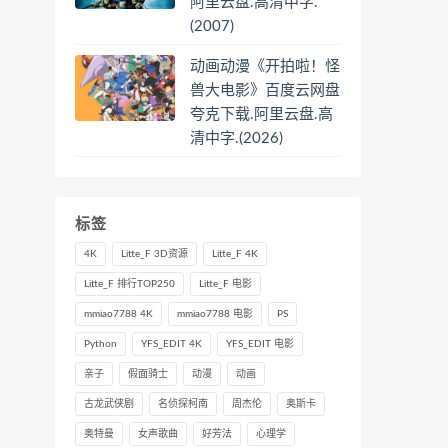
阿里云盘.高清中字.
(2007)
动画动漫《开拍啦！怪
兽大电影》百度云网盘
夸克下载.阿里云盘.高
清中字.(2026)
标签
4K
Litte_F 3D资源
Litte_F 4K
Litte_F 排行TOP250
Litte_F 电影
mmiao7788 4K
mmiao7788 电影
PS
Python
YFS_EDIT 4K
YFS_EDIT 电影
亲子
假面骑士
动漫
动画
古龙武侠剧
名侦探柯南
周杰伦
奥斯卡
奥特曼
女声歌曲
好芳法
心理学