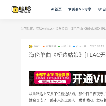
首页
终身VIP专享
自
当前位置：
哇哈waha.cc
尝鲜资源
海伦单曲《桥边姑娘》[FL
>
>
哇哈
尝鲜资源
无损音乐
音乐有声
2022-03-19
海伦单曲《桥边姑娘》[FLAC
从此路途上又多了位桥边姑娘，那个日日夜夜守
姑娘也成了一路走来的过路人，乘着暖阳，驾驭