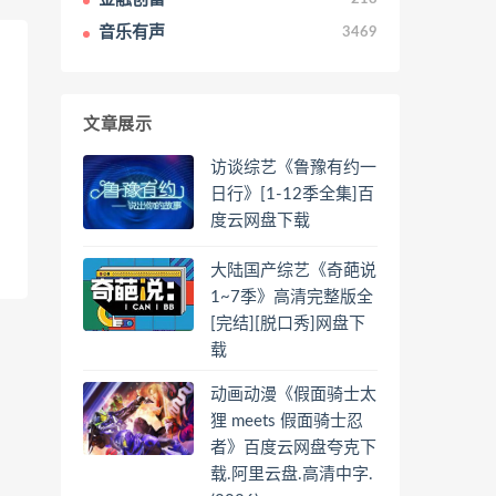
音乐有声
3469
文章展示
访谈综艺《鲁豫有约一
日行》[1-12季全集]百
度云网盘下载
大陆国产综艺《奇葩说
1~7季》高清完整版全
[完结][脱口秀]网盘下
载
动画动漫《假面骑士太
狸 meets 假面骑士忍
者》百度云网盘夸克下
载.阿里云盘.高清中字.