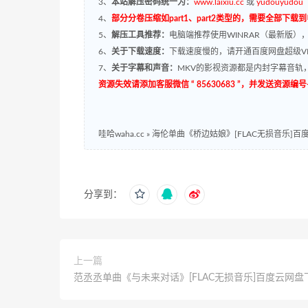
3、
本站解压密码统一为：
www.laixiu.cc
或
yudouyudou
4、
部分分卷压缩如part1、part2类型的，需要全部下载
5、
解压工具推荐：
电脑端推荐使用WINRAR（最新版）
6、
关于下载速度：
下载速度慢的，请开通百度网盘超级VI
7、
关于字幕和声音：
MKV的影视资源都是内封字幕音轨，
资源失效请添加客服微信 “ 85630683 ”，并发送资
哇哈waha.cc
»
海伦单曲《桥边姑娘》[FLAC无损音乐]百
分享到：
上一篇
范丞丞单曲《与未来对话》[FLAC无损音乐]百度云网盘