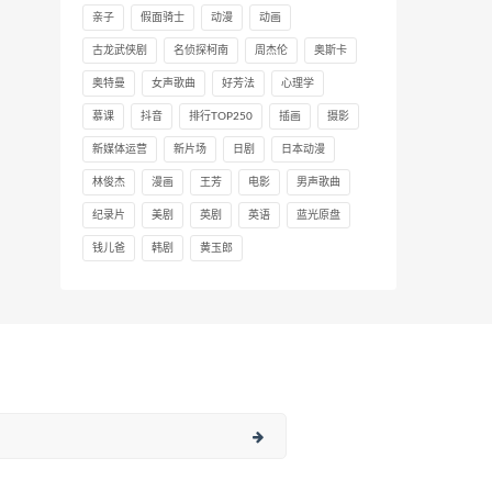
亲子
假面骑士
动漫
动画
古龙武侠剧
名侦探柯南
周杰伦
奥斯卡
奥特曼
女声歌曲
好芳法
心理学
慕课
抖音
排行TOP250
插画
摄影
新媒体运营
新片场
日剧
日本动漫
林俊杰
漫画
王芳
电影
男声歌曲
纪录片
美剧
英剧
英语
蓝光原盘
钱儿爸
韩剧
黄玉郎