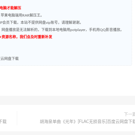
到电脑才能解压
，苹果电脑端用RAR解压王。
P会员下载，本站不提供网盘vip账号，请理解谢谢。
网盘播放是无法解析的，下载到本地电脑用potplayer，手机用QQ影音播放。
源编号+资源名称，我们会及时重新补发
度云网盘下载
下一
下载
胡海泉单曲《光年》[FLAC无损音乐]百度云网盘下