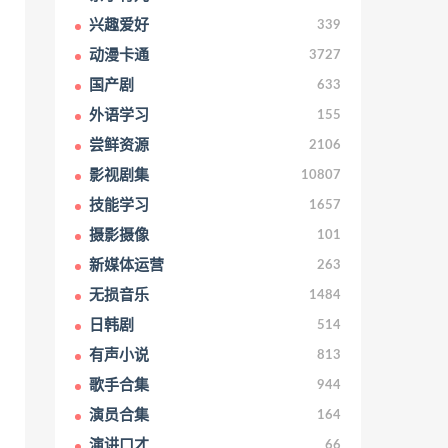
兴趣爱好
339
动漫卡通
3727
国产剧
633
外语学习
155
尝鲜资源
2106
影视剧集
10807
技能学习
1657
摄影摄像
101
新媒体运营
263
无损音乐
1484
日韩剧
514
有声小说
813
歌手合集
944
演员合集
164
演讲口才
66