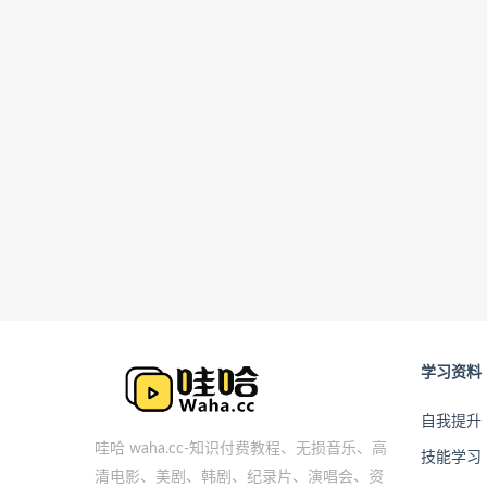
学习资料
自我提升
哇哈 waha.cc-知识付费教程、无损音乐、高
技能学习
清电影、美剧、韩剧、纪录片、演唱会、资