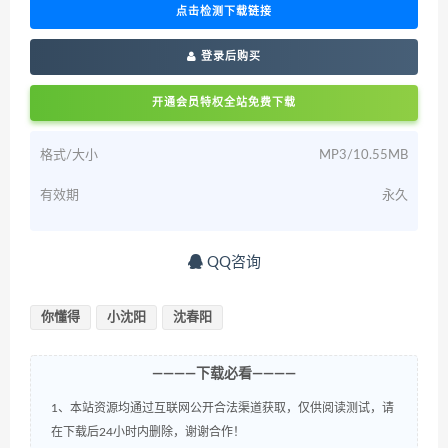
点击检测下载链接
登录后购买
开通会员特权全站免费下载
格式/大小
MP3/10.55MB
有效期
永久
QQ咨询
你懂得
小沈阳
沈春阳
————下载必看————
1、本站资源均通过互联网公开合法渠道获取，仅供阅读测试，请
在下载后24小时内删除，谢谢合作！