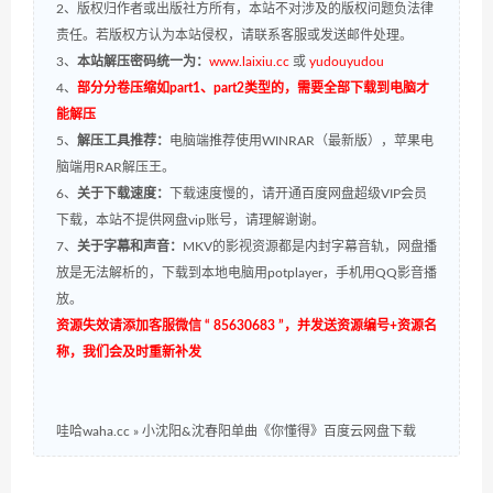
2、版权归作者或出版社方所有，本站不对涉及的版权问题负法律
责任。若版权方认为本站侵权，请联系客服或发送邮件处理。
3、
本站解压密码统一为：
www.laixiu.cc
或
yudouyudou
4、
部分分卷压缩如part1、part2类型的，需要全部下载到电脑才
能解压
5、
解压工具推荐：
电脑端推荐使用WINRAR（最新版），苹果电
脑端用RAR解压王。
6、
关于下载速度：
下载速度慢的，请开通百度网盘超级VIP会员
下载，本站不提供网盘vip账号，请理解谢谢。
7、
关于字幕和声音：
MKV的影视资源都是内封字幕音轨，网盘播
放是无法解析的，下载到本地电脑用potplayer，手机用QQ影音播
放。
资源失效请添加客服微信 “ 85630683 ”，并发送资源编号+资源名
称，我们会及时重新补发
哇哈waha.cc
»
小沈阳&沈春阳单曲《你懂得》百度云网盘下载