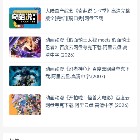
大陆国产综艺《奇葩说 1~7季》高清完整
版全[完结][脱口秀]网盘下载
动画动漫《假面骑士太狸 meets 假面骑士
忍者》百度云网盘夸克下载.阿里云盘.高
清中字.(2026)
动画动漫《忍者神龟》百度云网盘夸克下
载.阿里云盘.高清中字.(2007)
动画动漫《开拍啦！怪兽大电影》百度云
网盘夸克下载.阿里云盘.高清中字.(2026)