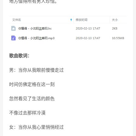
地方值得所有男人珍惜。
歌曲歌词：
男：当你从我眼前慢慢走过
时间仿佛定格在这一刻
忽然看见了生活的颜色
不像过去那样冷漠
女：当你从我心里悄悄经过