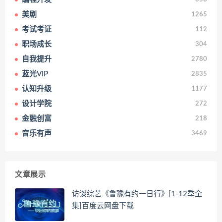
美剧
1265
考试考证
112
职场成长
304
自我提升
2780
蓝光VIP
2835
认知升级
1177
设计学院
272
金融创富
218
音乐有声
3469
文章展示
访谈综艺《鲁豫有约一日行》[1-12季全
集]百度云网盘下载