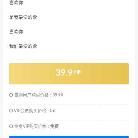
喜欢你
是我最爱的歌
喜欢你
我们最爱的歌
39.9
¥
普通用户购买价格 :
39.9¥
VIP会员购买价格 :
0¥
终身VIP购买价格 :
免费