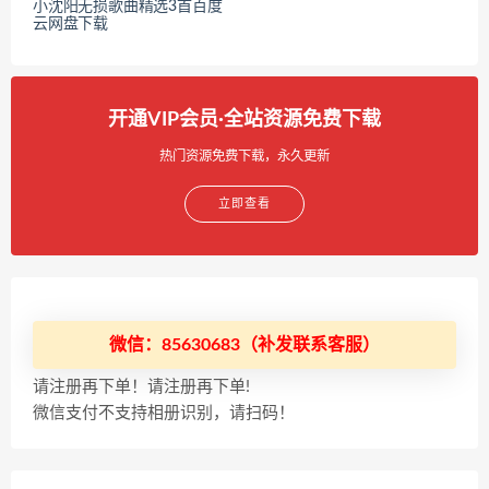
小沈阳无损歌曲精选3首百度
云网盘下载
开通VIP会员·全站资源免费下载
热门资源免费下载，永久更新
立即查看
微信：85630683（补发联系客服）
请注册再下单！请注册再下单!
微信支付不支持相册识别，请扫码！