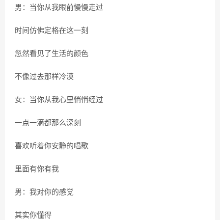
男：当你从我眼前慢慢走过
时间仿佛定格在这一刻
忽然看见了生活的颜色
不像过去那样冷漠
女：当你从我心里悄悄经过
一点一滴都那么深刻
喜欢听着你安静的唱歌
里面有你有我
男：我对你的感觉
其实你懂得