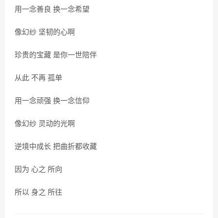
用一念善良 换一念希望
像幻纱 坚韧的心啊
珍贵的宝藏 是你一世陪伴
从此 不再 孤单
用一念顽强 换一念信仰
像幻纱 灵动的光啊
逆境中成长 把曲折都收藏
因为 心之 所向
所以 身之 所往