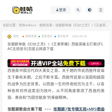
登录
当前位置：
哇哈waha.cc
尝鲜资源
张靓颖单曲《幻纱之灵》 (《王者荣耀》西施英雄主打歌)[FLAC无损音乐]百度云网盘下载
>
>
哇哈
尝鲜资源
无损音乐
音乐有声
2022-03-20
张靓颖单曲《幻纱之灵》 (《王者荣耀》西施英雄主打歌)[FL
AC无损音乐]百度云网盘下载
西施是中国古代四大美女之首，关于她的传说西施传说诞
生于春秋末期，之后不断丰富。西施传说是以吴国和越国
的战争为历史背景，以西施一生的传奇经历为主干，以各
种各样的传说类别为枝叶，从不同角度歌颂了西施的美
丽、善良和“为国甘献身”的奉献精神。
张靓颖歌曲合集下载
>>>
张靓颖7张专辑无损+MP3歌曲