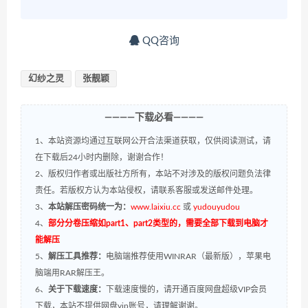
QQ咨询
幻纱之灵
张靓颖
————下载必看————
1、本站资源均通过互联网公开合法渠道获取，仅供阅读测试，请
在下载后24小时内删除，谢谢合作！
2、版权归作者或出版社方所有，本站不对涉及的版权问题负法律
责任。若版权方认为本站侵权，请联系客服或发送邮件处理。
3、
本站解压密码统一为：
www.laixiu.cc
或
yudouyudou
4、
部分分卷压缩如part1、part2类型的，需要全部下载到电脑才
能解压
5、
解压工具推荐：
电脑端推荐使用WINRAR（最新版），苹果电
脑端用RAR解压王。
6、
关于下载速度：
下载速度慢的，请开通百度网盘超级VIP会员
下载，本站不提供网盘vip账号，请理解谢谢。