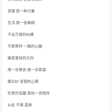
坚强 是一种力量
生活 是一张蛛网
千丝万缕的纠缠
不愿牵绊 一路的心酸
痛是爱给的方向
用一念善良 换一念希望
像幻纱 坚韧的心啊
珍贵的宝藏 是你一世陪伴
从此 不再 孤单