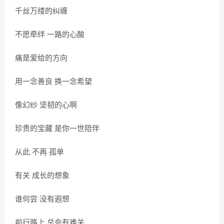
千丝万缕的纠缠
不愿牵绊 一路的心酸
痛是爱给的方向
用一念善良 换一念希望
像幻纱 坚韧的心啊
珍贵的宝藏 是你一世陪伴
从此 不再 孤单
有关 成长的想象
谁何尝 没有遐想
前行路上 总会有难关