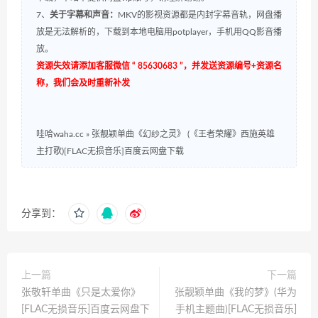
7、
关于字幕和声音：
MKV的影视资源都是内封字幕音轨，网盘播
放是无法解析的，下载到本地电脑用potplayer，手机用QQ影音播
放。
资源失效请添加客服微信 “ 85630683 ”，并发送资源编号+资源名
称，我们会及时重新补发
哇哈waha.cc
»
张靓颖单曲《幻纱之灵》 (《王者荣耀》西施英雄
主打歌)[FLAC无损音乐]百度云网盘下载
分享到：
上一篇
下一篇
张敬轩单曲《只是太爱你》
张靓颖单曲《我的梦》(华为
[FLAC无损音乐]百度云网盘下
手机主题曲)[FLAC无损音乐]