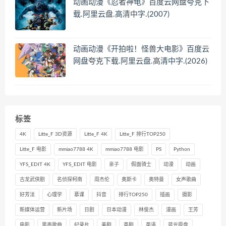
动画动漫《忍者神龟》百度云网盘夸克下
载.阿里云盘.高清中字.(2007)
动画动漫《开拍啦！怪兽大电影》百度云
网盘夸克下载.阿里云盘.高清中字.(2026)
标签
4K
Litte_F 3D资源
Litte_F 4K
Litte_F 排行TOP250
Litte_F 电影
mmiao7788 4K
mmiao7788 电影
PS
Python
YFS_EDIT 4K
YFS_EDIT 电影
亲子
假面骑士
动漫
动画
古龙武侠剧
名侦探柯南
周杰伦
奥斯卡
奥特曼
女声歌曲
好芳法
心理学
慕课
抖音
排行TOP250
插画
摄影
新媒体运营
新片场
日剧
日本动漫
林俊杰
漫画
王芳
电影
男声歌曲
纪录片
美剧
英剧
英语
蓝光原盘