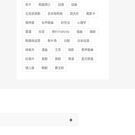
亲子
假面骑士
动漫
动画
古龙武侠剧
名侦探柯南
周杰伦
奥斯卡
奥特曼
女声歌曲
好芳法
心理学
慕课
抖音
排行TOP250
插画
摄影
新媒体运营
新片场
日剧
日本动漫
林俊杰
漫画
王芳
电影
男声歌曲
纪录片
美剧
英剧
英语
蓝光原盘
钱儿爸
韩剧
黄玉郎