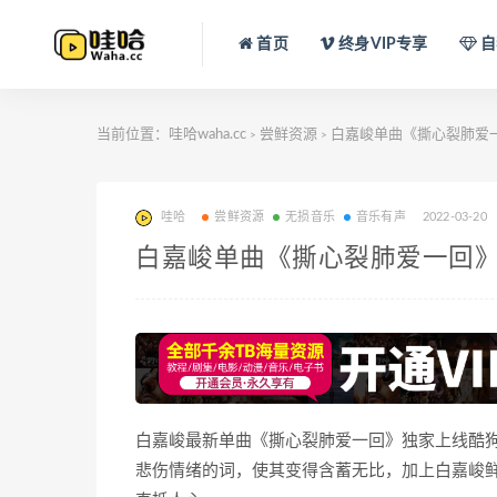
首页
终身VIP专享
自
当前位置：
哇哈waha.cc
尝鲜资源
白嘉峻单曲《撕心裂肺爱一
>
>
哇哈
尝鲜资源
无损音乐
音乐有声
2022-03-20
白嘉峻单曲《撕心裂肺爱一回》[
白嘉峻最新单曲《撕心裂肺爱一回》独家上线酷
悲伤情绪的词，使其变得含蓄无比，加上白嘉峻