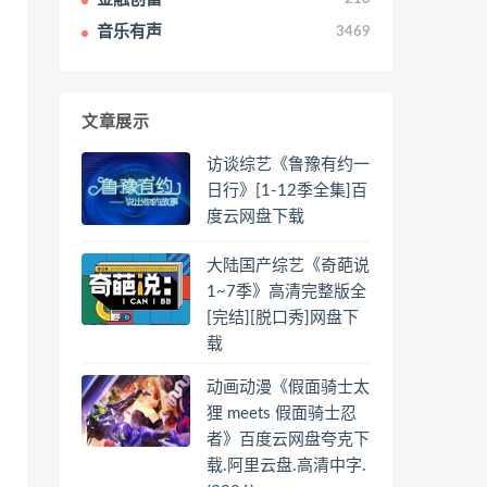
音乐有声
3469
文章展示
访谈综艺《鲁豫有约一
日行》[1-12季全集]百
度云网盘下载
大陆国产综艺《奇葩说
1~7季》高清完整版全
[完结][脱口秀]网盘下
载
动画动漫《假面骑士太
狸 meets 假面骑士忍
者》百度云网盘夸克下
载.阿里云盘.高清中字.