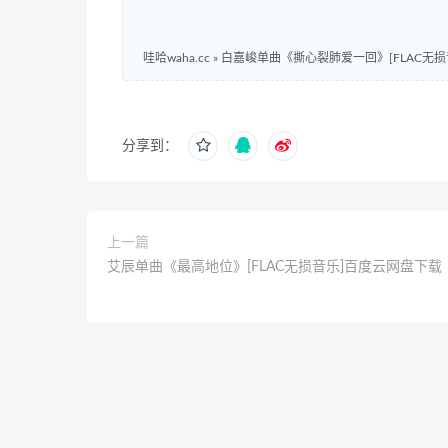
哇哈waha.cc
»
白嘉峻单曲《撕心裂肺爱一回》[FLAC无
分享到：
上一篇
艾辰单曲《最高地位》[FLAC无损音乐]百度云网盘下载