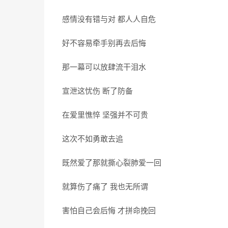
感情没有错与对 都人人自危
好不容易牵手别再去后悔
那一幕可以放肆流干泪水
宣泄这忧伤 断了防备
在爱里憔悴 坚强并不可贵
这次不如勇敢去追
既然爱了那就撕心裂肺爱一回
就算伤了痛了 我也无所谓
害怕自己会后悔 才拼命挽回