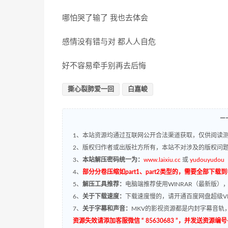
哪怕哭了输了 我也去体会
感情没有错与对 都人人自危
好不容易牵手别再去后悔
撕心裂肺爱一回
白嘉峻
—
1、本站资源均通过互联网公开合法渠道获取，仅供阅读测
2、版权归作者或出版社方所有，本站不对涉及的版权问
3、
本站解压密码统一为：
www.laixiu.cc
或
yudouyudou
4、
部分分卷压缩如part1、part2类型的，需要全部下载
5、
解压工具推荐：
电脑端推荐使用WINRAR（最新版）
6、
关于下载速度：
下载速度慢的，请开通百度网盘超级VI
7、
关于字幕和声音：
MKV的影视资源都是内封字幕音轨，
资源失效请添加客服微信 “ 85630683 ”，并发送资