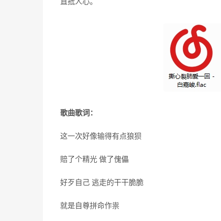
直抵人心。
歌曲歌词：
这一次好像输得有点狼狈
赔了个精光 做了傀儡
好歹自己 逃走的干干脆脆
就是自尊拼命作祟