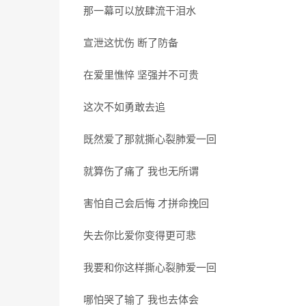
那一幕可以放肆流干泪水
宣泄这忧伤 断了防备
在爱里憔悴 坚强并不可贵
这次不如勇敢去追
既然爱了那就撕心裂肺爱一回
就算伤了痛了 我也无所谓
害怕自己会后悔 才拼命挽回
失去你比爱你变得更可悲
我要和你这样撕心裂肺爱一回
哪怕哭了输了 我也去体会