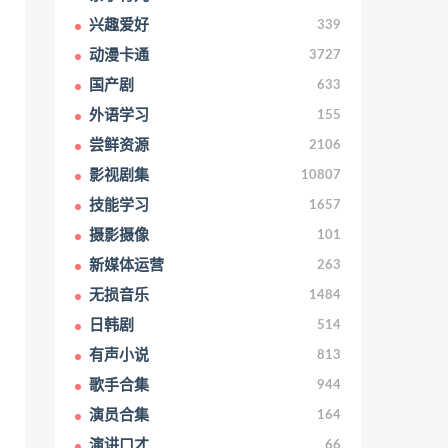
兴趣爱好
339
动漫卡通
3727
国产剧
633
外语学习
155
尝鲜资源
2106
影视剧集
10807
技能学习
1657
摄影摄像
101
新媒体运营
263
无损音乐
1484
日韩剧
514
有声小说
813
歌手合集
944
演员合集
164
演讲口才
66