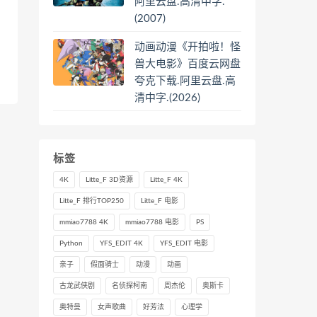
阿里云盘.高清中字.
(2007)
动画动漫《开拍啦！怪
兽大电影》百度云网盘
夸克下载.阿里云盘.高
清中字.(2026)
标签
4K
Litte_F 3D资源
Litte_F 4K
Litte_F 排行TOP250
Litte_F 电影
mmiao7788 4K
mmiao7788 电影
PS
Python
YFS_EDIT 4K
YFS_EDIT 电影
亲子
假面骑士
动漫
动画
古龙武侠剧
名侦探柯南
周杰伦
奥斯卡
奥特曼
女声歌曲
好芳法
心理学