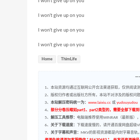
I won’t give up on you
I won’t give up on you
I won’t give up on you
I won’t give up on you
Home
ThimLife
—
1、本站资源均通过互联网公开合法渠道获取，仅供阅读测
2、版权归作者或出版社方所有，本站不对涉及的版权问
3、
本站解压密码统一为：
www.laixiu.cc
或
yudouyudou
4、
部分分卷压缩如part1、part2类型的，需要全部下载
5、
解压工具推荐：
电脑端推荐使用WINRAR（最新版）
6、
关于下载速度：
下载速度慢的，请开通百度网盘超级VI
7、
关于字幕和声音：
MKV的影视资源都是内封字幕音轨，
资源失效请添加客服微信 “ 85630683 ”，并发送资