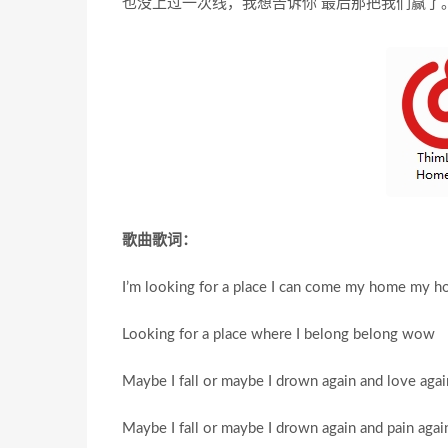
也没上过一次线，我想告诉你 最后那把我们赢了
歌曲歌词：
I’m looking for a place I can come my home my
Looking for a place where I belong belong wow
Maybe I fall or maybe I drown again and love ag
Maybe I fall or maybe I drown again and pain ag