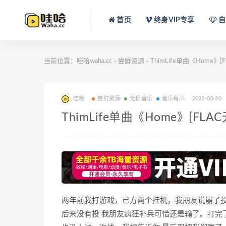
首页
终身VIP专享
自
当前位置：
哇哈waha.cc
尝鲜资源
ThimLife单曲《Home
>
>
哇哈
尝鲜资源
无损音乐
音乐有声
2022-03-20
ThimLife单曲《Home》[F
两年前我打游戏，己方两个挂机，我朋友说崩了投
后来没有投 我朋友疯狂补兵可惜还是输了。打完