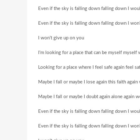
Even if the sky is falling down falling down I wou
Even if the sky is falling down falling down I won
I won’t give up on you
I’m looking for a place that can be myself mysel
Looking for a place where I feel safe again feel 
Maybe I fall or maybe I lose again this faith agai
Maybe I fall or maybe I doubt again alone again 
Even if the sky is falling down falling down I wou
Even if the sky is falling down falling down I won