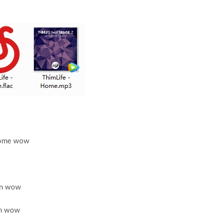
。
 home wow
ain wow
ain wow