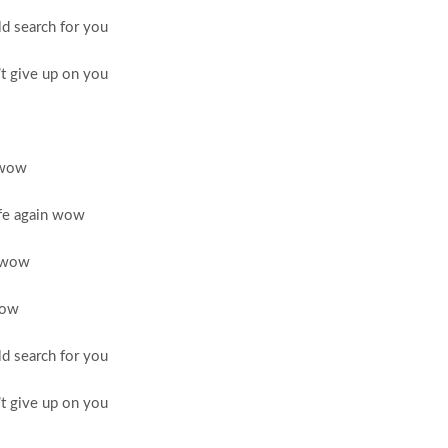
ld search for you
’t give up on you
f wow
safe again wow
n wow
wow
ld search for you
’t give up on you