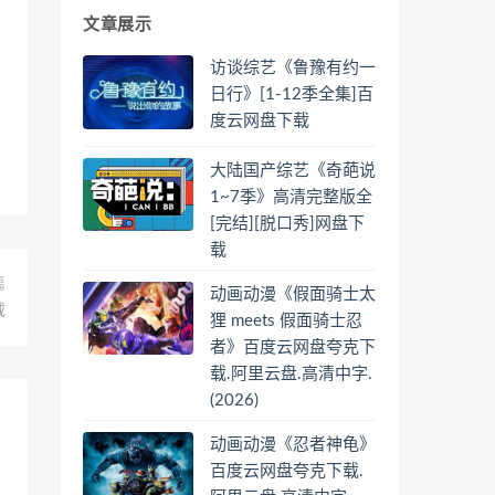
文章展示
访谈综艺《鲁豫有约一
日行》[1-12季全集]百
度云网盘下载
大陆国产综艺《奇葩说
1~7季》高清完整版全
[完结][脱口秀]网盘下
载
篇
动画动漫《假面骑士太
载
狸 meets 假面骑士忍
者》百度云网盘夸克下
载.阿里云盘.高清中字.
(2026)
动画动漫《忍者神龟》
百度云网盘夸克下载.