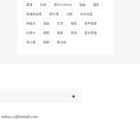
慕课
抖音
排行TOP250
插画
摄影
新媒体运营
新片场
日剧
日本动漫
林俊杰
漫画
王芳
电影
男声歌曲
纪录片
美剧
英剧
英语
蓝光原盘
钱儿爸
韩剧
黄玉郎
a.cc@foxmail.com