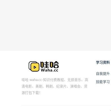
学习资料
自我提升
哇哈 waha.cc-知识付费教程、无损音乐、高
技能学习
清电影、美剧、韩剧、纪录片、演唱会、资
源打包下载！