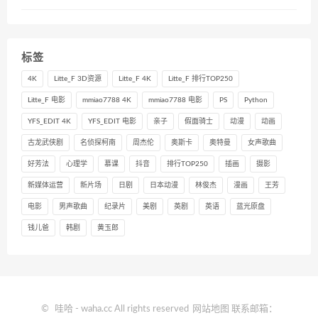
标签
4K
Litte_F 3D资源
Litte_F 4K
Litte_F 排行TOP250
Litte_F 电影
mmiao7788 4K
mmiao7788 电影
PS
Python
YFS_EDIT 4K
YFS_EDIT 电影
亲子
假面骑士
动漫
动画
古龙武侠剧
名侦探柯南
周杰伦
奥斯卡
奥特曼
女声歌曲
好芳法
心理学
慕课
抖音
排行TOP250
插画
摄影
新媒体运营
新片场
日剧
日本动漫
林俊杰
漫画
王芳
电影
男声歌曲
纪录片
美剧
英剧
英语
蓝光原盘
钱儿爸
韩剧
黄玉郎
©
哇哈
- waha.cc All rights reserved
网站地图
联系邮箱：