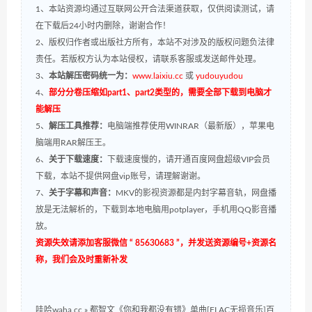
1、本站资源均通过互联网公开合法渠道获取，仅供阅读测试，请
在下载后24小时内删除，谢谢合作！
2、版权归作者或出版社方所有，本站不对涉及的版权问题负法律
责任。若版权方认为本站侵权，请联系客服或发送邮件处理。
3、
本站解压密码统一为：
www.laixiu.cc
或
yudouyudou
4、
部分分卷压缩如part1、part2类型的，需要全部下载到电脑才
能解压
5、
解压工具推荐：
电脑端推荐使用WINRAR（最新版），苹果电
脑端用RAR解压王。
6、
关于下载速度：
下载速度慢的，请开通百度网盘超级VIP会员
下载，本站不提供网盘vip账号，请理解谢谢。
7、
关于字幕和声音：
MKV的影视资源都是内封字幕音轨，网盘播
放是无法解析的，下载到本地电脑用potplayer，手机用QQ影音播
放。
资源失效请添加客服微信 “ 85630683 ”，并发送资源编号+资源名
称，我们会及时重新补发
哇哈waha.cc
»
都智文《你和我都没有错》单曲[FLAC无损音乐]百