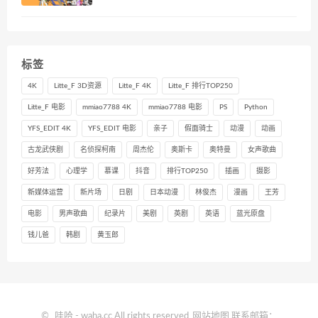
标签
4K
Litte_F 3D资源
Litte_F 4K
Litte_F 排行TOP250
Litte_F 电影
mmiao7788 4K
mmiao7788 电影
PS
Python
YFS_EDIT 4K
YFS_EDIT 电影
亲子
假面骑士
动漫
动画
古龙武侠剧
名侦探柯南
周杰伦
奥斯卡
奥特曼
女声歌曲
好芳法
心理学
慕课
抖音
排行TOP250
插画
摄影
新媒体运营
新片场
日剧
日本动漫
林俊杰
漫画
王芳
电影
男声歌曲
纪录片
美剧
英剧
英语
蓝光原盘
钱儿爸
韩剧
黄玉郎
©
哇哈
- waha.cc All rights reserved
网站地图
联系邮箱：