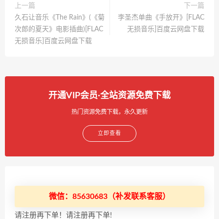
上一篇
下一篇
久石让音乐《The Rain》(《菊
李圣杰单曲《手放开》[FLAC
次郎的夏天》电影插曲)[FLAC
无损音乐]百度云网盘下载
无损音乐]百度云网盘下载
开通VIP会员·全站资源免费下载
热门资源免费下载，永久更新
立即查看
微信：85630683（补发联系客服）
请注册再下单！请注册再下单!