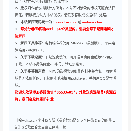
在下载后24小时内删除，谢谢合作！
2、版权归作者或出版社方所有，本站不对涉及的版权问题负法律
责任。若版权方认为本站侵权，请联系客服或发送邮件处理。
3、
本站解压密码统一为：
www.laixiu.cc
或
yudouyudou
4、
部分分卷压缩如part1、part2类型的，需要全部下载到电脑才
能解压
5、
解压工具推荐：
电脑端推荐使用WINRAR（最新版），苹果电
脑端用RAR解压王。
6、
关于下载速度：
下载速度慢的，请开通百度网盘超级VIP会员
下载，本站不提供网盘vip账号，请理解谢谢。
7、
关于字幕和声音：
MKV的影视资源都是内封字幕音轨，网盘播
放是无法解析的，下载到本地电脑用potplayer，手机用QQ影音播
放。
资源失效请添加客服微信 “ 85630683 ”，并发送资源编号+资源名
称，我们会及时重新补发
哇哈waha.cc
»
李佳薇专辑《我的妈妈是Eny-李佳薇 Eny 的能量日
记》3首歌曲合集百度云网盘下载