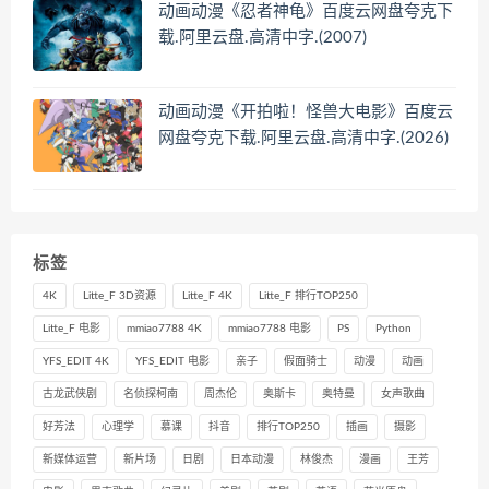
动画动漫《忍者神龟》百度云网盘夸克下
载.阿里云盘.高清中字.(2007)
动画动漫《开拍啦！怪兽大电影》百度云
网盘夸克下载.阿里云盘.高清中字.(2026)
标签
4K
Litte_F 3D资源
Litte_F 4K
Litte_F 排行TOP250
Litte_F 电影
mmiao7788 4K
mmiao7788 电影
PS
Python
YFS_EDIT 4K
YFS_EDIT 电影
亲子
假面骑士
动漫
动画
古龙武侠剧
名侦探柯南
周杰伦
奥斯卡
奥特曼
女声歌曲
好芳法
心理学
慕课
抖音
排行TOP250
插画
摄影
新媒体运营
新片场
日剧
日本动漫
林俊杰
漫画
王芳