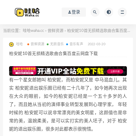
登录
当前位置：
哇哈waha.cc
尝鲜资源
柏安妮10首无损精选歌曲合集百度云网盘下载
>
>
哇哈
尝鲜资源
无损音乐
音乐有声
2022-03-20
柏安妮10首无损精选歌曲合集百度云网盘下载
有一个星女郎她叫 柏安妮，而柏安妮又是 中马混血儿。其
实 柏安妮退出娱乐圈已经有二十几年了，如今她再次出现
在大众的眼前，如今的柏安妮已经是一个五十多岁的人
了，而且她从当初的演绎事业转型发展到心理学家， 年轻
时候的 柏安妮可以说非常漂亮的美女明星，这颜值也是非
常的美，温婉柔美，是可以实打实的美人坯子，对于 柏安
妮的退出娱乐圈，很多对此都表示很惋惜。