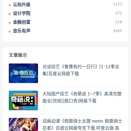
认知升级
1177
设计学院
272
金融创富
218
音乐有声
3469
文章展示
访谈综艺《鲁豫有约一日行》[1-12季全
集]百度云网盘下载
大陆国产综艺《奇葩说 1~7季》高清完整
版全[完结][脱口秀]网盘下载
动画动漫《假面骑士太狸 meets 假面骑士
忍者》百度云网盘夸克下载.阿里云盘.高