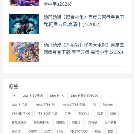
清中字.(2026)
动画动漫《忍者神龟》百度云网盘夸克下
载.阿里云盘.高清中字.(2007)
动画动漫《开拍啦！怪兽大电影》百度云
网盘夸克下载.阿里云盘.高清中字.(2026)
标签
4K
Litte_F 3D资源
Litte_F 4K
Litte_F 排行TOP250
Litte_F 电影
mmiao7788 4K
mmiao7788 电影
PS
Python
YFS_EDIT 4K
YFS_EDIT 电影
亲子
假面骑士
动漫
动画
古龙武侠剧
名侦探柯南
周杰伦
奥斯卡
奥特曼
女声歌曲
好芳法
心理学
慕课
抖音
排行TOP250
插画
摄影