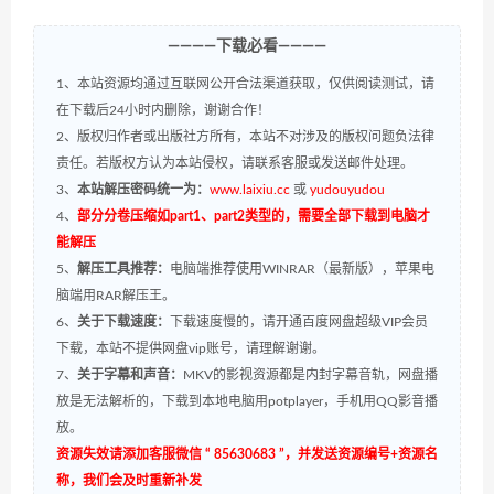
————下载必看————
1、本站资源均通过互联网公开合法渠道获取，仅供阅读测试，请
在下载后24小时内删除，谢谢合作！
2、版权归作者或出版社方所有，本站不对涉及的版权问题负法律
责任。若版权方认为本站侵权，请联系客服或发送邮件处理。
3、
本站解压密码统一为：
www.laixiu.cc
或
yudouyudou
4、
部分分卷压缩如part1、part2类型的，需要全部下载到电脑才
能解压
5、
解压工具推荐：
电脑端推荐使用WINRAR（最新版），苹果电
脑端用RAR解压王。
6、
关于下载速度：
下载速度慢的，请开通百度网盘超级VIP会员
下载，本站不提供网盘vip账号，请理解谢谢。
7、
关于字幕和声音：
MKV的影视资源都是内封字幕音轨，网盘播
放是无法解析的，下载到本地电脑用potplayer，手机用QQ影音播
放。
资源失效请添加客服微信 “ 85630683 ”，并发送资源编号+资源名
称，我们会及时重新补发