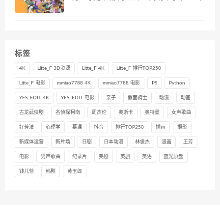
标签
4K
Litte_F 3D资源
Litte_F 4K
Litte_F 排行TOP250
Litte_F 电影
mmiao7788 4K
mmiao7788 电影
PS
Python
YFS_EDIT 4K
YFS_EDIT 电影
亲子
假面骑士
动漫
动画
古龙武侠剧
名侦探柯南
周杰伦
奥斯卡
奥特曼
女声歌曲
好芳法
心理学
慕课
抖音
排行TOP250
插画
摄影
新媒体运营
新片场
日剧
日本动漫
林俊杰
漫画
王芳
电影
男声歌曲
纪录片
美剧
英剧
英语
蓝光原盘
钱儿爸
韩剧
黄玉郎