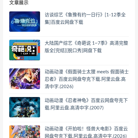
文章展示
访谈综艺《鲁豫有约一日行》[1-12季全
集]百度云网盘下载
大陆国产综艺《奇葩说 1~7季》高清完整
版全[完结][脱口秀]网盘下载
动画动漫《假面骑士太狸 meets 假面骑士
忍者》百度云网盘夸克下载.阿里云盘.高
清中字.(2026)
动画动漫《忍者神龟》百度云网盘夸克下
载.阿里云盘.高清中字.(2007)
动画动漫《开拍啦！怪兽大电影》百度云
网盘夸克下载.阿里云盘.高清中字.(2026)