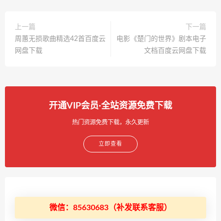
上一篇
下一篇
周蕙无损歌曲精选42首百度云
电影《楚门的世界》剧本电子
网盘下载
文档百度云网盘下载
开通VIP会员·全站资源免费下载
热门资源免费下载，永久更新
立即查看
微信：85630683（补发联系客服）