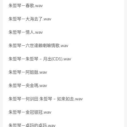
朱哲琴－春歌.wav
朱哲琴－大海去了.wav
朱哲琴－情人.wav
朱哲琴－六世達賴喇嘛情歌.wav
朱哲琴－朱哲琴 – 月出(CD1).wav
朱哲琴－阿姐鼓.wav
朱哲琴－央金瑪.wav
朱哲琴－何训田 朱哲琴 – 如来如去.wav
朱哲琴－金冠银冠.wav
朱哲琴－卓玛的卓玛.wav