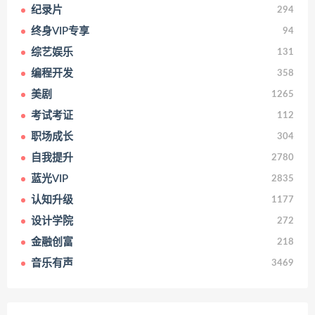
纪录片
294
终身VIP专享
94
综艺娱乐
131
编程开发
358
美剧
1265
考试考证
112
职场成长
304
自我提升
2780
蓝光VIP
2835
认知升级
1177
设计学院
272
金融创富
218
音乐有声
3469