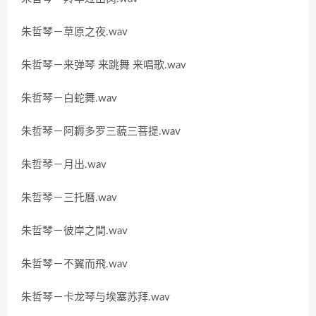
朱哲琴－草原之夜.wav
朱哲琴－来弹琴 来跳舞 来唱歌.wav
朱哲琴－白蛇舞.wav
朱哲琴－阿耨多罗三藐三菩提.wav
朱哲琴－月出.wav
朱哲琴－三托曆.wav
朱哲琴－彼岸之間.wav
朱哲琴－不翼而飛.wav
朱哲琴－卡龙琴与埃塞苏拜.wav