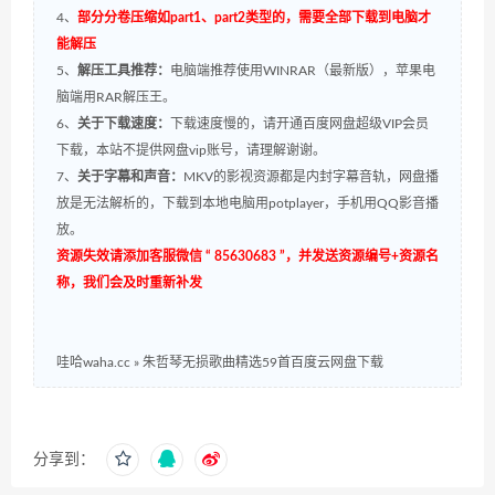
4、
部分分卷压缩如part1、part2类型的，需要全部下载到电脑才
能解压
5、
解压工具推荐：
电脑端推荐使用WINRAR（最新版），苹果电
脑端用RAR解压王。
6、
关于下载速度：
下载速度慢的，请开通百度网盘超级VIP会员
下载，本站不提供网盘vip账号，请理解谢谢。
7、
关于字幕和声音：
MKV的影视资源都是内封字幕音轨，网盘播
放是无法解析的，下载到本地电脑用potplayer，手机用QQ影音播
放。
资源失效请添加客服微信 “ 85630683 ”，并发送资源编号+资源名
称，我们会及时重新补发
哇哈waha.cc
»
朱哲琴无损歌曲精选59首百度云网盘下载
分享到：