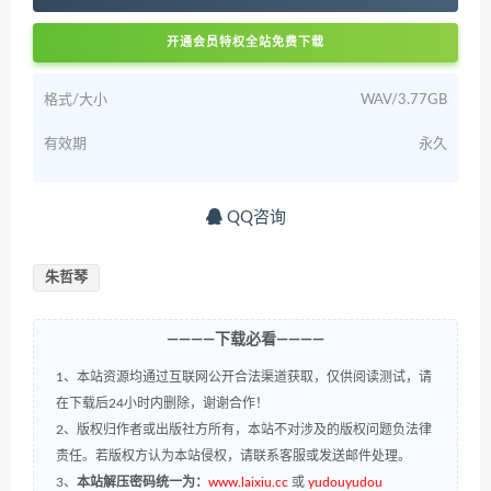
开通会员特权全站免费下载
格式/大小
WAV/3.77GB
有效期
永久
QQ咨询
朱哲琴
————下载必看————
1、本站资源均通过互联网公开合法渠道获取，仅供阅读测试，请
在下载后24小时内删除，谢谢合作！
2、版权归作者或出版社方所有，本站不对涉及的版权问题负法律
责任。若版权方认为本站侵权，请联系客服或发送邮件处理。
3、
本站解压密码统一为：
www.laixiu.cc
或
yudouyudou