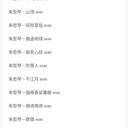
朱哲琴－山顶.wav
朱哲琴－风吹草低.wav
朱哲琴－路過地球.wav
朱哲琴－般若心经.wav
朱哲琴－吹箫人.wav
朱哲琴－千江月.wav
朱哲琴－伽南香娑羅樹.wav
朱哲琴－揭谛揭谛.wav
朱哲琴－群僧.wav