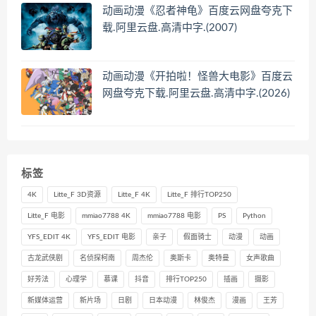
动画动漫《忍者神龟》百度云网盘夸克下
载.阿里云盘.高清中字.(2007)
动画动漫《开拍啦！怪兽大电影》百度云
网盘夸克下载.阿里云盘.高清中字.(2026)
标签
4K
Litte_F 3D资源
Litte_F 4K
Litte_F 排行TOP250
Litte_F 电影
mmiao7788 4K
mmiao7788 电影
PS
Python
YFS_EDIT 4K
YFS_EDIT 电影
亲子
假面骑士
动漫
动画
古龙武侠剧
名侦探柯南
周杰伦
奥斯卡
奥特曼
女声歌曲
好芳法
心理学
慕课
抖音
排行TOP250
插画
摄影
新媒体运营
新片场
日剧
日本动漫
林俊杰
漫画
王芳