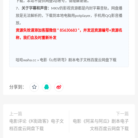
下载，本站不提供网盘vip账号，请理解谢谢。
7、
关于字幕和声音：
MKV的影视资源都是内封字幕音轨，网盘播
放是无法解析的，下载到本地电脑用potplayer，手机用QQ影音播
放。
资源失效请添加客服微信 “ 85630683 ”，并发送资源编号+资源名
称，我们会及时重新补发
哇哈waha.cc
»
电影《U形转弯》剧本电子文档百度云网盘下载
分享到：
上一篇
下一篇
电影评论《K街政客》电子文
电影《阿呆与阿瓜》剧本电子
档百度云网盘下载
文档百度云网盘下载