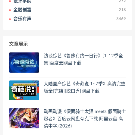
设计学院
272
金融创富
218
音乐有声
3469
文章展示
访谈综艺《鲁豫有约一日行》[1-12季全
集]百度云网盘下载
大陆国产综艺《奇葩说 1~7季》高清完整
版全[完结][脱口秀]网盘下载
动画动漫《假面骑士太狸 meets 假面骑士
忍者》百度云网盘夸克下载.阿里云盘.高
清中字.(2026)