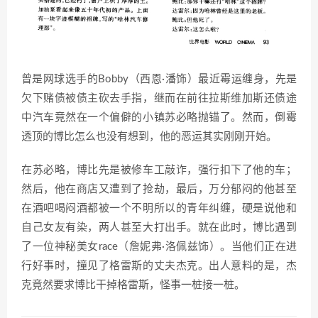
曾是网球选手的Bobby（西恩·潘饰）最近霉运缠身，先是
欠下赌债被债主砍去手指，继而在前往拉斯维加斯还债途
中汽车竟然在一个偏僻的小镇苏必略抛锚了。然而，倒霉
透顶的博比怎么也没有想到，他的恶运其实刚刚开始。
在苏必略，博比先是被修车工敲诈，强行扣下了他的车；
然后，他在商店又遭到了抢劫，最后，万分郁闷的他甚至
在酒吧喝闷酒都被一个不明所以的青年纠缠，硬是说他和
自己女友有染，两人甚至大打出手。就在此时，博比遇到
了一位神秘美女race（詹妮弗·洛佩兹饰）。当他们正在进
行好事时，撞见了格雷斯的丈夫杰克。出人意料的是，杰
克竟然要求博比干掉格雷斯，怪事一桩接一桩。