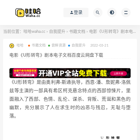
登录
当前位置：
哇哈waha.cc
自我提升
书籍文档
电影《U形转弯》剧本电子文档百度云网盘下载
>
>
>
哇哈
书籍文档
尝鲜资源
自我提升
2022-03-21
电影《U形转弯》剧本电子文档百度云网盘下载
《U形转弯》是由奥利弗·斯通执导，西恩·潘、詹妮弗·洛佩
兹等主演的一部具有希区柯克悬念特点的西部惊悚片，里
面融入了西部、色情、乱伦、谋杀、背叛、荒诞和黑色的
幽默，充分展示了人在求生时的凶恶与残忍，无耻与堕
落。