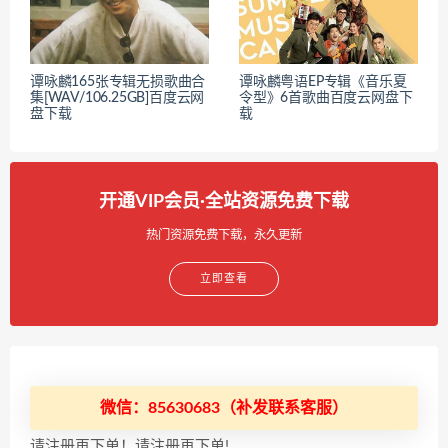
谭咏麟165张专辑无损歌曲合
谭咏麟粤语EP专辑《音乐夏
集[WAV/106.25GB]百度云网
令型》6首歌曲百度云网盘下
盘下载
载
开通VIP会员·全站资源免费下载
热门资源免费下载，永久更新
立即查看
微信：85630683（补发联系客服）
请注册再下单！请注册再下单!