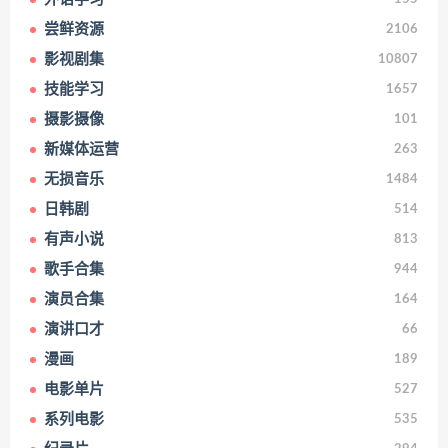
尝鲜资源
2106
影视剧集
10807
技能学习
1657
摄影摄像
101
新媒体运营
263
无损音乐
1484
日韩剧
514
有声小说
813
歌手合集
944
演员合集
164
演讲口才
66
漫画
189
电影单片
527
系列电影
535