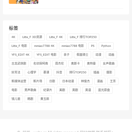
标签
4K
Litte_F 3D资源
Litte_F 4K
Litte_F 排行TOP250
Litte_F 电影
mmiao7788 4K
mmiao7788 电影
PS
Python
YFS_EDIT 4K
YFS_EDIT 电影
亲子
假面骑士
动漫
动画
古龙武侠剧
名侦探柯南
周杰伦
奥斯卡
奥特曼
女声歌曲
好芳法
心理学
慕课
抖音
排行TOP250
插画
摄影
新媒体运营
新片场
日剧
日本动漫
林俊杰
漫画
王芳
电影
男声歌曲
纪录片
美剧
英剧
英语
蓝光原盘
钱儿爸
韩剧
黄玉郎