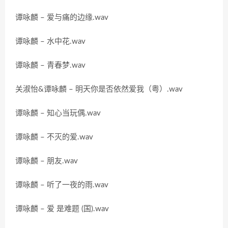
谭咏麟 – 爱与痛的边缘.wav
谭咏麟 – 水中花.wav
谭咏麟 – 青春梦.wav
关淑怡&谭咏麟 – 明天你是否依然爱我（粤）.wav
谭咏麟 – 知心当玩偶.wav
谭咏麟 – 不灭的爱.wav
谭咏麟 – 朋友.wav
谭咏麟 – 听了一夜的雨.wav
谭咏麟 – 爱 是难题 (国).wav