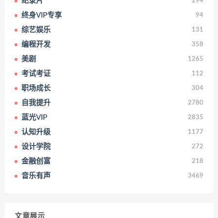
纪录片
294
终身VIP专享
94
综艺娱乐
131
编程开发
358
美剧
1265
考试考证
112
职场成长
304
自我提升
2780
蓝光VIP
2835
认知升级
1177
设计学院
272
金融创富
218
音乐有声
3469
文章展示