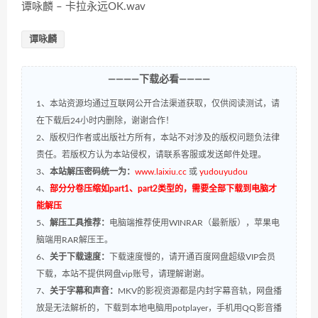
谭咏麟 – 卡拉永远OK.wav
谭咏麟
————下载必看————
1、本站资源均通过互联网公开合法渠道获取，仅供阅读测试，请
在下载后24小时内删除，谢谢合作！
2、版权归作者或出版社方所有，本站不对涉及的版权问题负法律
责任。若版权方认为本站侵权，请联系客服或发送邮件处理。
3、
本站解压密码统一为：
www.laixiu.cc
或
yudouyudou
4、
部分分卷压缩如part1、part2类型的，需要全部下载到电脑才
能解压
5、
解压工具推荐：
电脑端推荐使用WINRAR（最新版），苹果电
脑端用RAR解压王。
6、
关于下载速度：
下载速度慢的，请开通百度网盘超级VIP会员
下载，本站不提供网盘vip账号，请理解谢谢。
7、
关于字幕和声音：
MKV的影视资源都是内封字幕音轨，网盘播
放是无法解析的，下载到本地电脑用potplayer，手机用QQ影音播