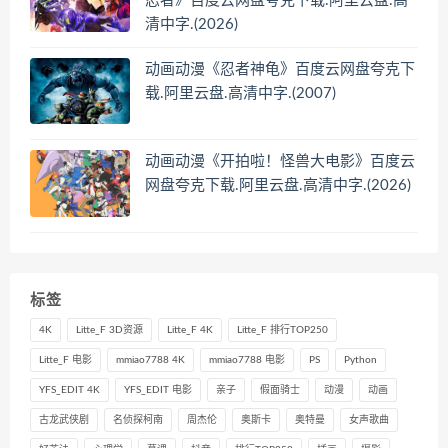
忍者》百度云网盘夸克下载.阿里云盘.高
清中字.(2026)
动画动漫《忍者神龟》百度云网盘夸克下
载.阿里云盘.高清中字.(2007)
动画动漫《开拍啦！怪兽大电影》百度云
网盘夸克下载.阿里云盘.高清中字.(2026)
标签
4K
Litte_F 3D资源
Litte_F 4K
Litte_F 排行TOP250
Litte_F 电影
mmiao7788 4K
mmiao7788 电影
PS
Python
YFS_EDIT 4K
YFS_EDIT 电影
亲子
假面骑士
动漫
动画
古龙武侠剧
名侦探柯南
周杰伦
奥斯卡
奥特曼
女声歌曲