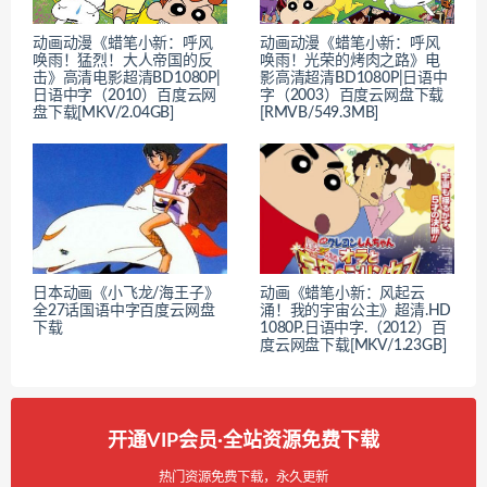
动画动漫《蜡笔小新：呼风
动画动漫《蜡笔小新：呼风
唤雨！猛烈！大人帝国的反
唤雨！光荣的烤肉之路》电
击》高清电影超清BD1080P|
影高清超清BD1080P|日语中
日语中字（2010）百度云网
字（2003）百度云网盘下载
盘下载[MKV/2.04GB]
[RMVB/549.3MB]
日本动画《小飞龙/海王子》
动画《蜡笔小新：风起云
全27话国语中字百度云网盘
涌！我的宇宙公主》超清.HD
下载
1080P.日语中字.（2012）百
度云网盘下载[MKV/1.23GB]
开通VIP会员·全站资源免费下载
热门资源免费下载，永久更新