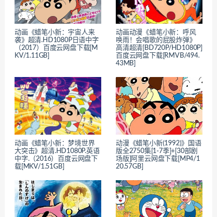
动画《蜡笔小新：宇宙人来
动画动漫《蜡笔小新：呼风
袭》超清.HD1080P日语中字
唤雨！会唱歌的屁股炸弹》
（2017）百度云网盘下载[M
高清超清[BD720P/HD1080P]
KV/1.11GB]
百度云网盘下载[RMVB/494.
43MB]
动画《蜡笔小新：梦境世界
动漫《蜡笔小新(1992)》国语
大突击》超清.HD1080P.英语
版全2750集[1-7季]+[30部剧
中字.（2016）百度云网盘下
场版]阿里云网盘下载[MP4/1
载[MKV/1.51GB]
20.57GB]