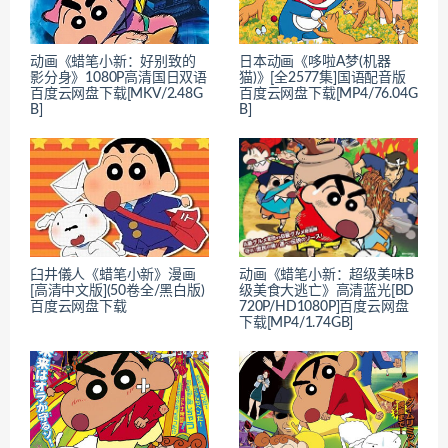
动画《蜡笔小新：好别致的
日本动画《哆啦A梦(机器
影分身》1080P高清国日双语
猫)》[全2577集]国语配音版
百度云网盘下载[MKV/2.48G
百度云网盘下载[MP4/76.04G
B]
B]
臼井儀人《蜡笔小新》漫画
动画《蜡笔小新：超级美味B
[高清中文版](50卷全/黑白版)
级美食大逃亡》高清蓝光[BD
百度云网盘下载
720P/HD1080P]百度云网盘
下载[MP4/1.74GB]