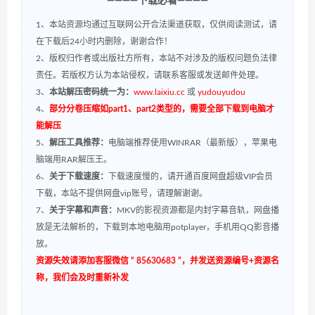
————下载必看————
1、本站资源均通过互联网公开合法渠道获取，仅供阅读测试，请
在下载后24小时内删除，谢谢合作！
2、版权归作者或出版社方所有，本站不对涉及的版权问题负法律
责任。若版权方认为本站侵权，请联系客服或发送邮件处理。
3、
本站解压密码统一为：
www.laixiu.cc
或
yudouyudou
4、
部分分卷压缩如part1、part2类型的，需要全部下载到电脑才
能解压
5、
解压工具推荐：
电脑端推荐使用WINRAR（最新版），苹果电
脑端用RAR解压王。
6、
关于下载速度：
下载速度慢的，请开通百度网盘超级VIP会员
下载，本站不提供网盘vip账号，请理解谢谢。
7、
关于字幕和声音：
MKV的影视资源都是内封字幕音轨，网盘播
放是无法解析的，下载到本地电脑用potplayer，手机用QQ影音播
放。
资源失效请添加客服微信 “ 85630683 ”，并发送资源编号+资源名
称，我们会及时重新补发