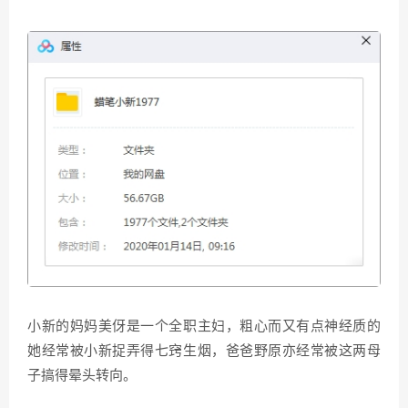
小新的妈妈美伢是一个全职主妇，粗心而又有点神经质的
她经常被小新捉弄得七窍生烟，爸爸野原亦经常被这两母
子搞得晕头转向。