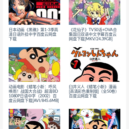
日本动画《黑礁》第1-3季高
《花仙子》TV50话+OVA合
清日语外挂中字百度云网盘
集国日双语中文字幕百度云
下载
网盘下载[MKV/24.39GB]
动画电影《蜡笔小新：呼风
臼井义人《蜡笔小新》漫画
唤雨！战国大合战》超清BD
[高清彩色重制版]（全50卷）
1080P日语中字（2002）百
百度云网盘下载
度云网盘下载[AVI/845.6MB]