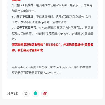
5、
解压工具推荐：
电脑端推荐使用WINRAR（最新版），苹果电
脑端用RAR解压王。
6、
关于下载速度：
下载速度慢的，请开通百度网盘超级VIP会员
下载，本站不提供网盘vip账号，请理解谢谢。
7、
关于字幕和声音：
MKV的影视资源都是内封字幕音轨，网盘播
放是无法解析的，下载到本地电脑用potplayer，手机用QQ影音播
放。
资源失效请添加客服微信 “ 85630683 ”，并发送资源编号+资源名
称，我们会及时重新补发
哇哈waha.cc
»
美漫《辛普森一家/The Simpsons》第1-25季全集
英语无字百度云网盘下载[AVI/98.74GB]
分享到：