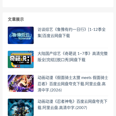
文章展示
访谈综艺《鲁豫有约一日行》[1-12季全
集]百度云网盘下载
大陆国产综艺《奇葩说 1~7季》高清完整
版全[完结][脱口秀]网盘下载
动画动漫《假面骑士太狸 meets 假面骑士
忍者》百度云网盘夸克下载.阿里云盘.高
清中字.(2026)
动画动漫《忍者神龟》百度云网盘夸克下
载.阿里云盘.高清中字.(2007)