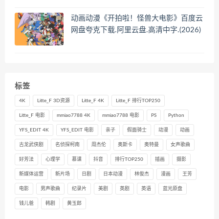
动画动漫《开拍啦！怪兽大电影》百度云
网盘夸克下载.阿里云盘.高清中字.(2026)
标签
4K
Litte_F 3D资源
Litte_F 4K
Litte_F 排行TOP250
Litte_F 电影
mmiao7788 4K
mmiao7788 电影
PS
Python
YFS_EDIT 4K
YFS_EDIT 电影
亲子
假面骑士
动漫
动画
古龙武侠剧
名侦探柯南
周杰伦
奥斯卡
奥特曼
女声歌曲
好芳法
心理学
慕课
抖音
排行TOP250
插画
摄影
新媒体运营
新片场
日剧
日本动漫
林俊杰
漫画
王芳
电影
男声歌曲
纪录片
美剧
英剧
英语
蓝光原盘
钱儿爸
韩剧
黄玉郎