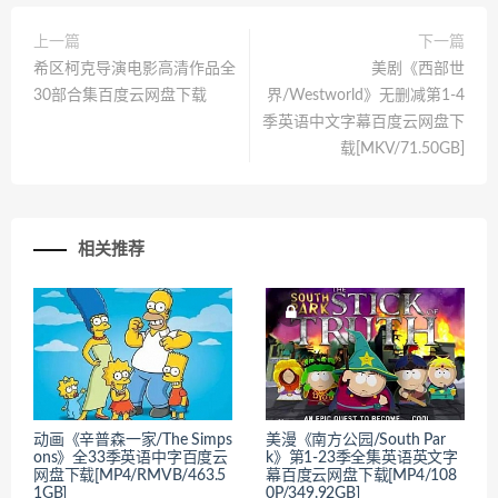
上一篇
下一篇
希区柯克导演电影高清作品全
美剧《西部世
30部合集百度云网盘下载
界/Westworld》无删减第1-4
季英语中文字幕百度云网盘下
载[MKV/71.50GB]
相关推荐
动画《辛普森一家/The Simps
美漫《南方公园/South Par
ons》全33季英语中字百度云
k》第1-23季全集英语英文字
网盘下载[MP4/RMVB/463.5
幕百度云网盘下载[MP4/108
1GB]
0P/349.92GB]