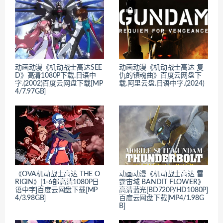
动画动漫《机动战士高达SEE
动画动漫《机动战士高达 复
D》高清1080P下载.日语中
仇的镇魂曲》百度云网盘下
字.(2002)百度云网盘下载[MP
载.阿里云盘.日语中字.(2024)
4/7.97GB]
《OVA机动战士高达 THE O
动画动漫《机动战士高达 雷
RIGIN》[1-6部高清1080P日
霆宙域 BANDIT FLOWER》
语中字]百度云网盘下载[MP
高清蓝光[BD720P/HD1080P]
4/3.98GB]
百度云网盘下载[MP4/1.98G
B]