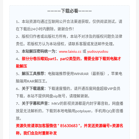
————下载必看————
1、本站资源均通过互联网公开合法渠道获取，仅供阅读测试，请
在下载后24小时内删除，谢谢合作！
2、版权归作者或出版社方所有，本站不对涉及的版权问题负法律
责任。若版权方认为本站侵权，请联系客服或发送邮件处理。
3、
本站解压密码统一为：
www.laixiu.cc
或
yudouyudou
4、
部分分卷压缩如part1、part2类型的，需要全部下载到电脑才
能解压
5、
解压工具推荐：
电脑端推荐使用WINRAR（最新版），苹果电
脑端用RAR解压王。
6、
关于下载速度：
下载速度慢的，请开通百度网盘超级VIP会员
下载，本站不提供网盘vip账号，请理解谢谢。
7、
关于字幕和声音：
MKV的影视资源都是内封字幕音轨，网盘播
放是无法解析的，下载到本地电脑用potplayer，手机用QQ影音播
放。
资源失效请添加客服微信 “ 85630683 ”，并发送资源编号+资源名
称，我们会及时重新补发