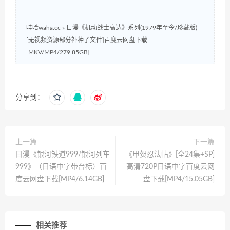
哇哈waha.cc
»
日漫《机动战士高达》系列(1979年至今/珍藏版)
[无视频资源部分补种子文件]百度云网盘下载
[MKV/MP4/279.85GB]
分享到：
上一篇
下一篇
日漫《银河铁道999/银河列车
《甲贺忍法帖》[全24集+SP]
999》（日语中字带台标）百
高清720P日语中字百度云网
度云网盘下载[MP4/6.14GB]
盘下载[MP4/15.05GB]
相关推荐