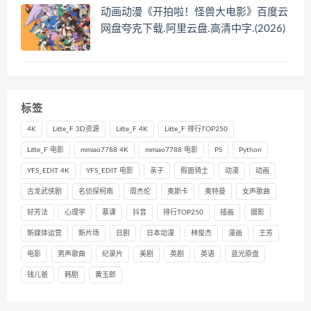
动画动漫《开拍啦！怪兽大电影》百度云
网盘夸克下载.阿里云盘.高清中字.(2026)
标签
4K
Litte_F 3D资源
Litte_F 4K
Litte_F 排行TOP250
Litte_F 电影
mmiao7788 4K
mmiao7788 电影
PS
Python
YFS_EDIT 4K
YFS_EDIT 电影
亲子
假面骑士
动漫
动画
古龙武侠剧
名侦探柯南
周杰伦
奥斯卡
奥特曼
女声歌曲
好芳法
心理学
慕课
抖音
排行TOP250
插画
摄影
新媒体运营
新片场
日剧
日本动漫
林俊杰
漫画
王芳
电影
男声歌曲
纪录片
美剧
英剧
英语
蓝光原盘
钱儿爸
韩剧
黄玉郎