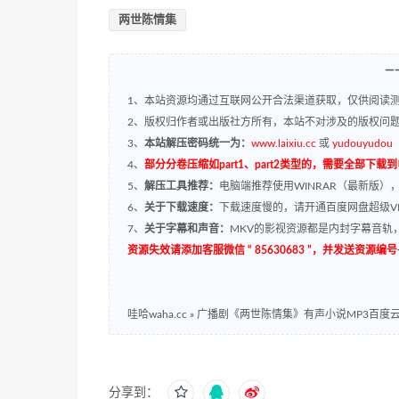
两世陈情集
—
1、本站资源均通过互联网公开合法渠道获取，仅供阅读测
2、版权归作者或出版社方所有，本站不对涉及的版权问
3、
本站解压密码统一为：
www.laixiu.cc
或
yudouyudou
4、
部分分卷压缩如part1、part2类型的，需要全部下载
5、
解压工具推荐：
电脑端推荐使用WINRAR（最新版）
6、
关于下载速度：
下载速度慢的，请开通百度网盘超级VI
7、
关于字幕和声音：
MKV的影视资源都是内封字幕音轨，
资源失效请添加客服微信 “ 85630683 ”，并发送资
哇哈waha.cc
»
广播剧《两世陈情集》有声小说MP3百度云网盘
分享到：