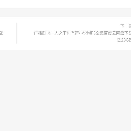
下一
载
广播剧《一人之下》有声小说MP3全集百度云网盘下
[2.23GB