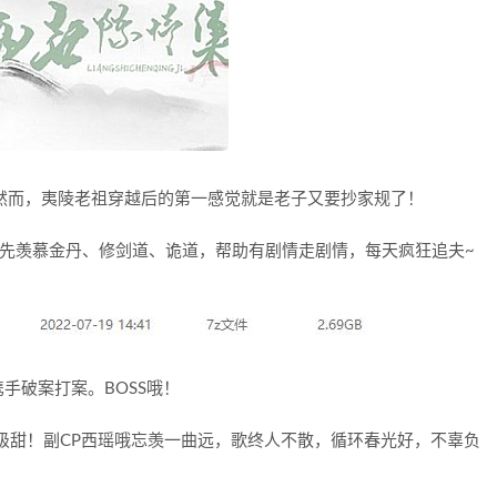
然而，夷陵老祖穿越后的第一感觉就是老子又要抄家规了！
先羡慕金丹、修剑道、诡道，帮助有剧情走剧情，每天疯狂追夫~
手破案打案。BOSS哦！
级甜！副CP西瑶哦忘羡一曲远，歌终人不散，循环春光好，不辜负