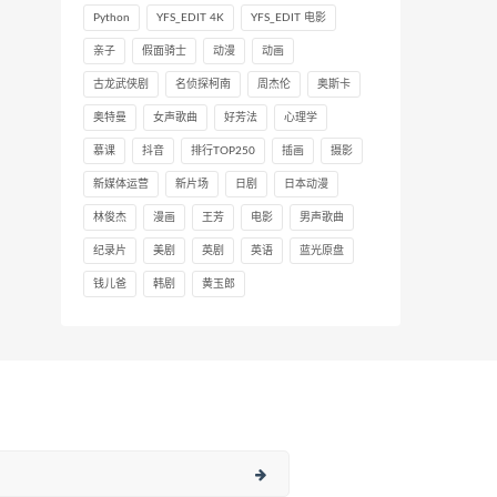
Python
YFS_EDIT 4K
YFS_EDIT 电影
亲子
假面骑士
动漫
动画
古龙武侠剧
名侦探柯南
周杰伦
奥斯卡
奥特曼
女声歌曲
好芳法
心理学
慕课
抖音
排行TOP250
插画
摄影
新媒体运营
新片场
日剧
日本动漫
林俊杰
漫画
王芳
电影
男声歌曲
纪录片
美剧
英剧
英语
蓝光原盘
钱儿爸
韩剧
黄玉郎