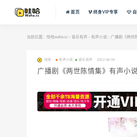
首页
终身VIP专享
自
当前位置：
哇哈waha.cc
音乐有声
有声小说
广播剧《两世陈
>
>
>
哇哈
有声小说
音乐有声
2022-08-04
广播剧《两世陈情集》有声小说MP