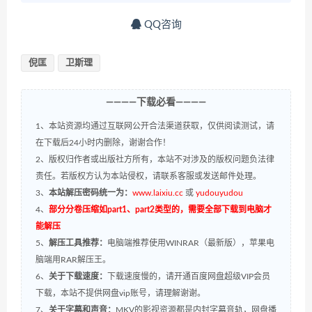
QQ咨询
倪匡
卫斯理
————下载必看————
1、本站资源均通过互联网公开合法渠道获取，仅供阅读测试，请
在下载后24小时内删除，谢谢合作！
2、版权归作者或出版社方所有，本站不对涉及的版权问题负法律
责任。若版权方认为本站侵权，请联系客服或发送邮件处理。
3、
本站解压密码统一为：
www.laixiu.cc
或
yudouyudou
4、
部分分卷压缩如part1、part2类型的，需要全部下载到电脑才
能解压
5、
解压工具推荐：
电脑端推荐使用WINRAR（最新版），苹果电
脑端用RAR解压王。
6、
关于下载速度：
下载速度慢的，请开通百度网盘超级VIP会员
下载，本站不提供网盘vip账号，请理解谢谢。
7、
关于字幕和声音：
MKV的影视资源都是内封字幕音轨，网盘播