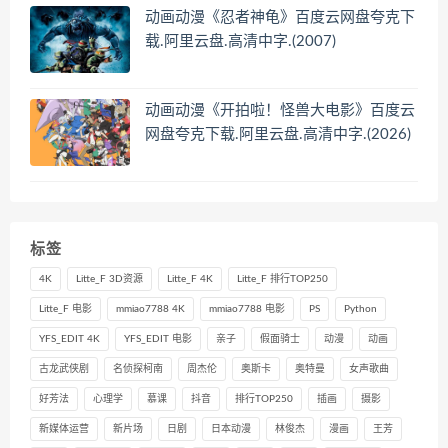
动画动漫《忍者神龟》百度云网盘夸克下
载.阿里云盘.高清中字.(2007)
动画动漫《开拍啦！怪兽大电影》百度云
网盘夸克下载.阿里云盘.高清中字.(2026)
标签
4K
Litte_F 3D资源
Litte_F 4K
Litte_F 排行TOP250
Litte_F 电影
mmiao7788 4K
mmiao7788 电影
PS
Python
YFS_EDIT 4K
YFS_EDIT 电影
亲子
假面骑士
动漫
动画
古龙武侠剧
名侦探柯南
周杰伦
奥斯卡
奥特曼
女声歌曲
好芳法
心理学
慕课
抖音
排行TOP250
插画
摄影
新媒体运营
新片场
日剧
日本动漫
林俊杰
漫画
王芳