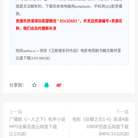
放是无法解析的，下载到本地电脑用potplayer，手机用QQ影音播
放。
资源失效请添加客服微信 “ 85630683 ”，并发送资源编号+资源名
称，我们会及时重新补发
哇哈waha.cc
»
倪匡《卫斯理系列作品》电影电视剧书籍合集阿里
云盘下载[145.88GB]
分享到：
上一篇
下一篇
广播剧《一人之下》有声小说
电影《狂蟒之灾1-4》高清4部
MP3全集百度云网盘下载
1080P百度云网盘下载
[2.23GB]
[MP4/14.03GB]