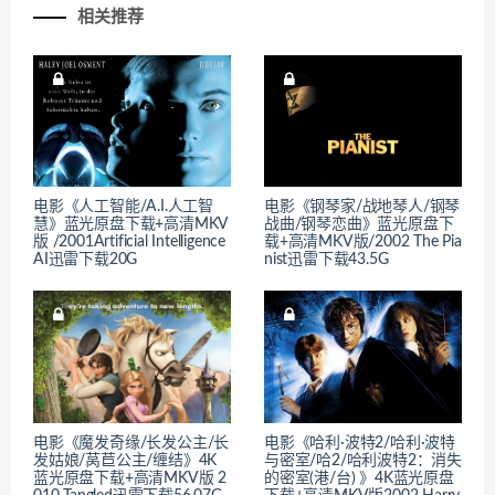
相关推荐
电影《人工智能/A.I.人工智
电影《钢琴家/战地琴人/钢琴
慧》蓝光原盘下载+高清MKV
战曲/钢琴恋曲》蓝光原盘下
版 /2001Artificial Intelligence
载+高清MKV版/2002 The Pia
AI迅雷下载20G
nist迅雷下载43.5G
电影《魔发奇缘/长发公主/长
电影《哈利·波特2/哈利·波特
发姑娘/莴苣公主/缠结》4K
与密室/哈2/哈利波特2：消失
蓝光原盘下载+高清MKV版 2
的密室(港/台) 》4K蓝光原盘