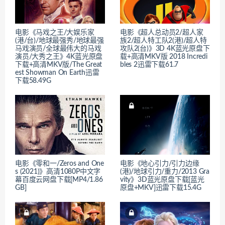
电影《马戏之王/大娱乐家
电影《超人总动员2/超人家
(港/台)/地球最强秀/地球最强
族2/超人特工队2(港)/超人特
马戏演员/全球最伟大的马戏
攻队2(台)》3D 4K蓝光原盘下
演员/大秀之王》4K蓝光原盘
载+高清MKV版 2018 Incredi
下载+高清MKV版/The Great
bles 2迅雷下载61.7
est Showman On Earth迅雷
下载58.49G
电影《零和一/Zeros and One
电影《地心引力/引力边缘
s (2021)》高清1080P中文字
(港)/地球引力/重力/2013 Gra
幕百度云网盘下载[MP4/1.86
vity》3D蓝光原盘下载[蓝光
GB]
原盘+MKV]迅雷下载15.4G