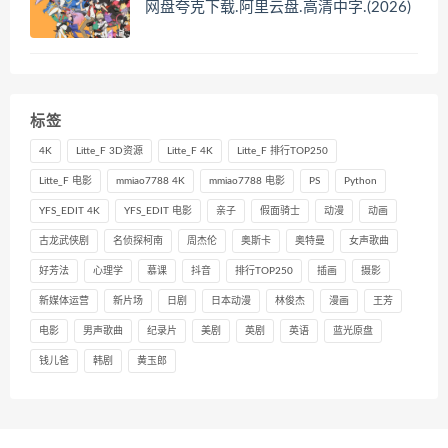
网盘夸克下载.阿里云盘.高清中字.(2026)
标签
4K
Litte_F 3D资源
Litte_F 4K
Litte_F 排行TOP250
Litte_F 电影
mmiao7788 4K
mmiao7788 电影
PS
Python
YFS_EDIT 4K
YFS_EDIT 电影
亲子
假面骑士
动漫
动画
古龙武侠剧
名侦探柯南
周杰伦
奥斯卡
奥特曼
女声歌曲
好芳法
心理学
慕课
抖音
排行TOP250
插画
摄影
新媒体运营
新片场
日剧
日本动漫
林俊杰
漫画
王芳
电影
男声歌曲
纪录片
美剧
英剧
英语
蓝光原盘
钱儿爸
韩剧
黄玉郎