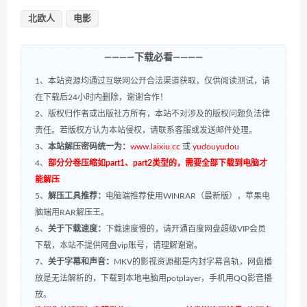
北欧人
电影
————下载必看————
1、本站资源均通过互联网公开合法渠道获取，仅供阅读测试，请
在下载后24小时内删除，谢谢合作！
2、版权归作者或出版社方所有，本站不对涉及的版权问题负法律
责任。若版权方认为本站侵权，请联系客服或发送邮件处理。
3、
本站解压密码统一为：
www.laixiu.cc
或
yudouyudou
4、
部分分卷压缩如part1、part2类型的，需要全部下载到电脑才
能解压
5、
解压工具推荐：
电脑端推荐使用WINRAR（最新版），苹果电
脑端用RAR解压王。
6、
关于下载速度：
下载速度慢的，请开通百度网盘超级VIP会员
下载，本站不提供网盘vip账号，请理解谢谢。
7、
关于字幕和声音：
MKV的影视资源都是内封字幕音轨，网盘播
放是无法解析的，下载到本地电脑用potplayer，手机用QQ影音播
放。