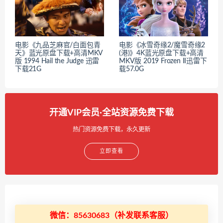
电影《九品芝麻官/白面包青
电影《冰雪奇缘2/魔雪奇缘2
天》蓝光原盘下载+高清MKV
(港)》4K蓝光原盘下载+高清
版 1994 Hail the Judge 迅雷
MKV版 2019 Frozen II迅雷下
下载21G
载57.0G
开通VIP会员·全站资源免费下载
热门资源免费下载，永久更新
立即查看
微信：85630683（补发联系客服）