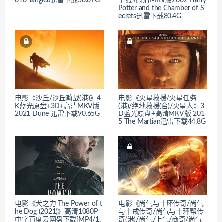
010 Tangled迅雷下载56.07G
下载+高清MKV版2002 Harry
Potter and the Chamber of S
ecrets迅雷下载80.4G
电影《沙丘/沙丘瀚战(港)》4
电影《火星救援/火星任务
K蓝光原盘+3D+高清MKV版
(港)/绝地救援(台)/火星人》3
2021 Dune 迅雷下载90.65G
D蓝光原盘+高清MKV版 201
5 The Martian迅雷下载44.8G
电影《犬之力 The Power of t
电影《尚气与十环传奇/尚气
he Dog (2021)》高清1080P
与十戒传奇/尚气与十环帮传
中字百度云网盘下载[MP4/1.
奇(港)/尚气/上气/商奇/尚气