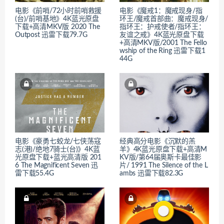
电影《前哨/72小时前哨救援
电影《魔戒1：魔戒现身/指
(台)/前哨基地》4K蓝光原盘
环王/魔戒首部曲：魔戒现身/
下载+高清MKV版 2020 The
指环王：护戒使者/指环王：
Outpost 迅雷下载79.7G
友谊之戒》4K蓝光原盘下载
+高清MKV版/2001 The Fello
wship of the Ring 迅雷下载1
44G
电影《豪勇七蛟龙/七侠荡寇
经典高分电影《沉默的羔
志(港)/绝地7骑士(台)》4K蓝
羊》4K蓝光原盘下载+高清M
光原盘下载+蓝光高清版 201
KV版/第64届奥斯卡最佳影
6 The Magnificent Seven 迅
片/ 1991 The Silence of the L
雷下载55.4G
ambs 迅雷下载82.3G