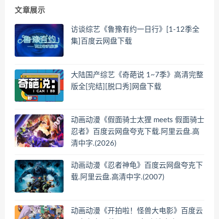
文章展示
访谈综艺《鲁豫有约一日行》[1-12季全
集]百度云网盘下载
大陆国产综艺《奇葩说 1~7季》高清完整
版全[完结][脱口秀]网盘下载
动画动漫《假面骑士太狸 meets 假面骑士
忍者》百度云网盘夸克下载.阿里云盘.高
清中字.(2026)
动画动漫《忍者神龟》百度云网盘夸克下
载.阿里云盘.高清中字.(2007)
动画动漫《开拍啦！怪兽大电影》百度云