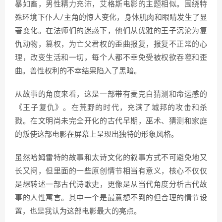
暴如畜，男性精力充沛，艾格斯电影的主题相似。围绕特
殊环境下仆人/主角的惊人变化，身体肌肉和眼睛发生了显
著变化。在法师们的迷惑下，他们从优雅的王子沉沦为复
仇动物，篡权，为亡父君权的歪曲报复，报复不正常的心
理，改变生活和一切，每个人都不幸免受被权欲吞噬和歪
曲。兽性权利的不幸结果陷入了黑暗。
从故事的角度来看，这是一部带有麦克白猜测和命运感的
《王子复仇》。在荒野的时代，充满了城邦的攻击和杀
戮。在文明尚未完全开化的古代早期，巫术、猜测和家庭
的叛使这部电影在屏幕上呈现出独特的形象风格。
虽然哈姆雷特的故事和太诗文化的叙事方式不可避免地又
长又闷，但里面的一些原创情节相当有意义，核心不仅仅
是想转述一部古代诗歌史，更像是从当代角度分析古代故
事的人性寓言。其中一个是最意想不到的但合理的情节设
置，也是我认为这部电影最大的亮点。