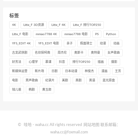
标签
4K
Litte_F 3D资源
Litte_F 4K
Litte_F 排行TOP250
Litte_F 电影
mmiao7788 4K
mmiao7788 电影
PS
Python
YFS_EDIT 4K
YFS_EDIT 电影
亲子
假面骑士
动漫
动画
古龙武侠剧
名侦探柯南
周杰伦
奥斯卡
奥特曼
女声歌曲
好芳法
心理学
慕课
抖音
排行TOP250
插画
摄影
新媒体运营
新片场
日剧
日本动漫
林俊杰
漫画
王芳
电影
男声歌曲
纪录片
美剧
英剧
英语
蓝光原盘
钱儿爸
韩剧
黄玉郎
©
哇哈
- waha.cc All rights reserved
网站地图
联系邮箱：
waha.cc@foxmail.com