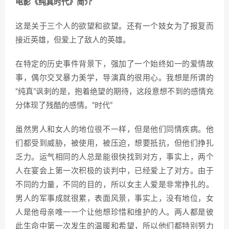
电影《纯真时代》简介
这是关于三个人的欲望和欲望。还有一个妓女为了报复而
接近英雄，但爱上了敌人的英雄。
在特定的历史事件背景下，强加了一个始终如一的爱情故
事，偶尔交叉暴力美学，导演真的很用心。我想是所谓的
“纯真”讽刺的是，抱着绝望的期待，这段意想不到的感情充
分体现了残酷的感情。“时代”
虽然男人和女人的地位很不一样，但是他们同情疾病。他
们都受到威胁，被使用，被压迫，想要抵抗，但他们挣扎
乏力。运气相同的人总是能很快找到对方，事实上，两个
人在宴会上第一次积极的谈判中，已经爱上了对方。由于
不同的力量，不同的目的，所以女主人爱是非常挣扎的。
男人的军事成就很累，表面风景，事实上，没有地位，女
人是他母亲唯一一个让他想珍惜和维护的人。两人都是彼
此生命中第一次发生的温暖和希望，所以他们都特别努力