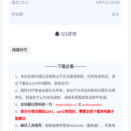
格式/大小
MP4/2.26GB
有效期
永久
QQ咨询
纯真时代
————下载必看————
1、本站资源均通过互联网公开合法渠道获取，仅供阅读测试，请
在下载后24小时内删除，谢谢合作！
2、版权归作者或出版社方所有，本站不对涉及的版权问题负法律
责任。若版权方认为本站侵权，请联系客服或发送邮件处理。
3、
本站解压密码统一为：
www.laixiu.cc
或
yudouyudou
4、
部分分卷压缩如part1、part2类型的，需要全部下载到电脑才
能解压
5、
解压工具推荐：
电脑端推荐使用WINRAR（最新版），苹果电