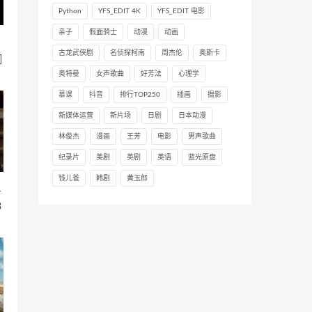
Python
YFS_EDIT 4K
YFS_EDIT 电影
亲子
假面骑士
动漫
动画
古龙武侠剧
名侦探柯南
周杰伦
奥斯卡
]
奥特曼
女声歌曲
好芳法
心理学
慕课
抖音
排行TOP250
插画
摄影
新媒体运营
新片场
日剧
日本动漫
林俊杰
漫画
王芳
电影
男声歌曲
纪录片
美剧
英剧
英语
蓝光原盘
钱儿爸
韩剧
黄玉郎
百
8