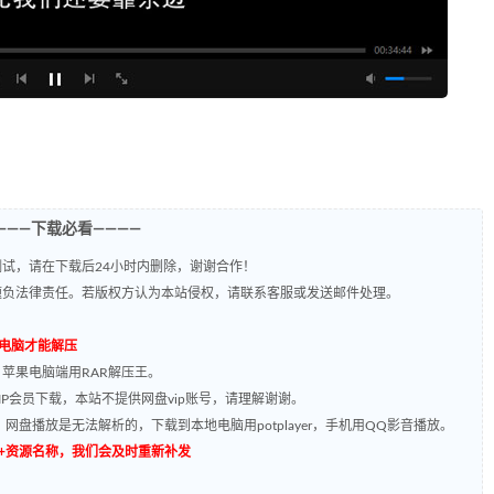
———下载必看————
试，请在下载后24小时内删除，谢谢合作！
题负法律责任。若版权方认为本站侵权，请联系客服或发送邮件处理。
到电脑才能解压
，苹果电脑端用RAR解压王。
P会员下载，本站不提供网盘vip账号，请理解谢谢。
网盘播放是无法解析的，下载到本地电脑用potplayer，手机用QQ影音播放。
源编号+资源名称，我们会及时重新补发