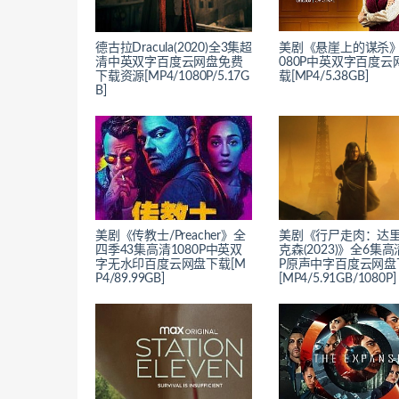
德古拉Dracula(2020)全3集超
美剧《悬崖上的谋杀》
清中英双字百度云网盘免费
080P中英双字百度云
下载资源[MP4/1080P/5.17G
载[MP4/5.38GB]
B]
美剧《传教士/Preacher》全
美剧《行尸走肉：达里
四季43集高清1080P中英双
克森(2023)》全6集高
字无水印百度云网盘下载[M
P原声中字百度云网盘
P4/89.99GB]
[MP4/5.91GB/1080P]