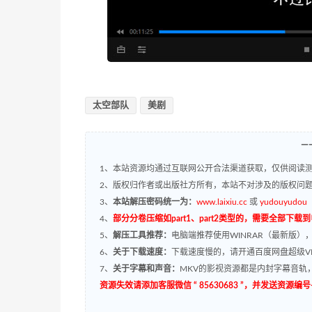
太空部队
美剧
—
1、本站资源均通过互联网公开合法渠道获取，仅供阅读测
2、版权归作者或出版社方所有，本站不对涉及的版权问
3、
本站解压密码统一为：
www.laixiu.cc
或
yudouyudou
4、
部分分卷压缩如part1、part2类型的，需要全部下载
5、
解压工具推荐：
电脑端推荐使用WINRAR（最新版）
6、
关于下载速度：
下载速度慢的，请开通百度网盘超级VI
7、
关于字幕和声音：
MKV的影视资源都是内封字幕音轨，
资源失效请添加客服微信 “ 85630683 ”，并发送资