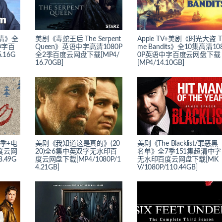
情》全
美剧《毒蛇王后 The Serpent
Apple TV+美剧《时光大盗 T
中字百
Queen》英语中字高清1080P
me Bandits》全10集高清10
.16G
全2季百度云网盘下载[MP4/
0P英语中字百度云网盘下载
16.70GB]
[MP4/14.10GB]
4季+电
美剧《我知道这是真的》(20
美剧《The Blacklist/罪恶黑
度云网
20)全6集中英双字无水印百
名单》全7季151集超清中字
.49G
度云网盘下载[MP4/1080P/1
无水印百度云网盘下载[MK
4.21GB]
V/1080P/110.44GB]