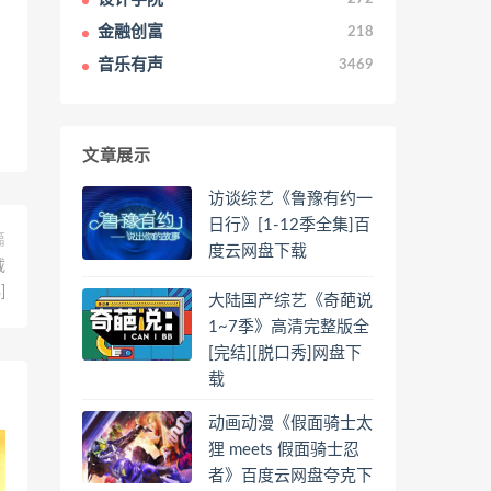
金融创富
218
音乐有声
3469
文章展示
访谈综艺《鲁豫有约一
日行》[1-12季全集]百
篇
度云网盘下载
载
]
大陆国产综艺《奇葩说
1~7季》高清完整版全
[完结][脱口秀]网盘下
载
动画动漫《假面骑士太
狸 meets 假面骑士忍
者》百度云网盘夸克下