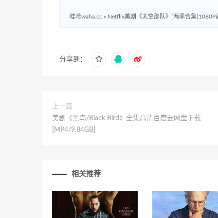
哇哈waha.cc
»
Netflix美剧《太空部队》[两季合集]1080P
分享到：
上一篇
美剧《黑鸟/Black Bird》全集高清百度云网盘下载
[MP4/9.84GB]
相关推荐