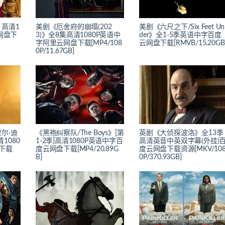
高清1
美剧《厄舍府的崩塌(202
美剧《六尺之下/Six Feet Un
网盘下
3)》全8集高清1080P英语中
der》全1-5季英语中字百度
字阿里云网盘下载[MP4/108
云网盘下载[RMVB/15.20GB
0P/11.67GB]
尔·迪
《黑袍纠察队/The Boys》[第
英剧《大侦探波洛》全13季
清1080
1-2季]高清1080P英语中字百
高清英音中英双字幕(外挂)
下载
度云网盘下载[MP4/20.89G
度云网盘下载资源[MKV/10
B]
0P/370.93GB]