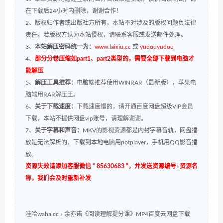
在下载后24小时内删除，谢谢合作！
2、版权归作者或出版社方所有，本站不对涉及的版权问题负法律
责任。若版权方认为本站侵权，请联系客服或发送邮件处理。
3、
本站解压密码统一为：
www.laixiu.cc
或
yudouyudou
4、
部分分卷压缩如part1、part2类型的，需要全部下载到电脑才
能解压
5、
解压工具推荐：
电脑端推荐使用WINRAR（最新版），苹果电
脑端用RAR解压王。
6、
关于下载速度：
下载速度慢的，请开通百度网盘超级VIP会员
下载，本站不提供网盘vip账号，请理解谢谢。
7、
关于字幕和声音：
MKV的影视资源都是内封字幕音轨，网盘播
放是无法解析的，下载到本地电脑用potplayer，手机用QQ影音播
放。
资源失效请添加客服微信 “ 85630683 ”，并发送资源编号+资源名
称，我们会及时重新补发
哇哈waha.cc
»
余亦诺《阅读理解提分课》MP4百度云网盘下载