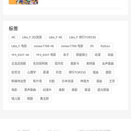
标签
4K
Litte_F 3D资源
Litte_F 4K
Litte_F 排行TOP250
Litte_F 电影
mmiao7788 4K
mmiao7788 电影
PS
Python
YFS_EDIT 4K
YFS_EDIT 电影
亲子
假面骑士
动漫
动画
古龙武侠剧
名侦探柯南
周杰伦
奥斯卡
奥特曼
女声歌曲
好芳法
心理学
慕课
抖音
排行TOP250
插画
摄影
新媒体运营
新片场
日剧
日本动漫
林俊杰
漫画
王芳
电影
男声歌曲
纪录片
美剧
英剧
英语
蓝光原盘
钱儿爸
韩剧
黄玉郎