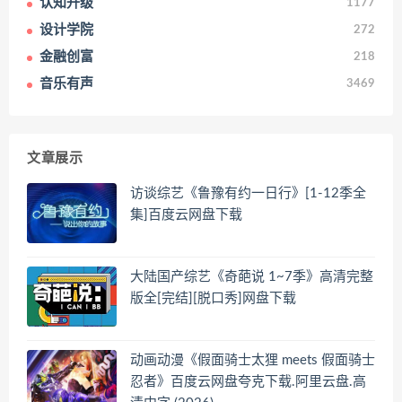
认知升级
1177
设计学院
272
金融创富
218
音乐有声
3469
文章展示
访谈综艺《鲁豫有约一日行》[1-12季全
集]百度云网盘下载
大陆国产综艺《奇葩说 1~7季》高清完整
版全[完结][脱口秀]网盘下载
动画动漫《假面骑士太狸 meets 假面骑士
忍者》百度云网盘夸克下载.阿里云盘.高