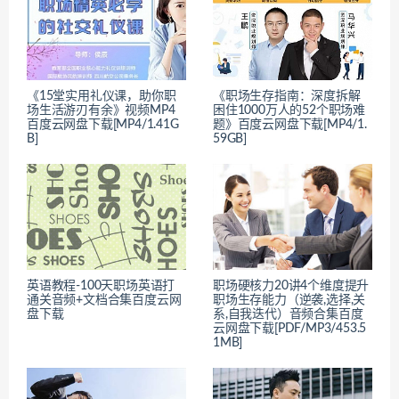
《15堂实用礼仪课，助你职
《职场生存指南：深度拆解
场生活游刃有余》视频MP4
困住1000万人的52个职场难
百度云网盘下载[MP4/1.41G
题》百度云网盘下载[MP4/1.
B]
59GB]
英语教程-100天职场英语打
职场硬核力20讲4个维度提升
通关音频+文档合集百度云网
职场生存能力（逆袭,选择,关
盘下载
系,自我迭代）音频合集百度
云网盘下载[PDF/MP3/453.5
1MB]