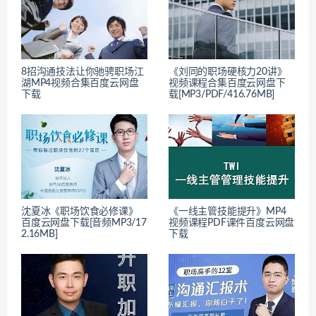
8招沟通技法让你驰骋职场江
《刘同的职场硬核力20讲》
湖MP4视频合集百度云网盘
视频课程合集百度云网盘下
下载
载[MP3/PDF/416.76MB]
沈夏冰《职场饮食必修课》
《一线主管技能提升》MP4
百度云网盘下载[音频MP3/17
视频课程PDF课件百度云网盘
2.16MB]
下载