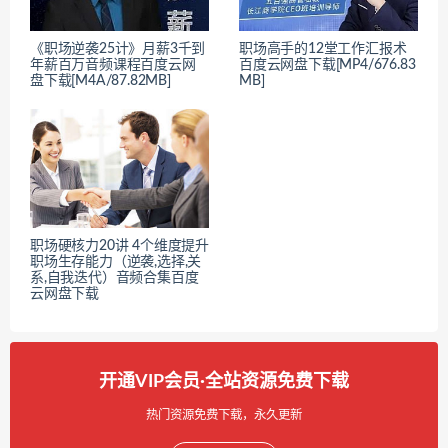
《职场逆袭25计》月薪3千到
职场高手的12堂工作汇报术
年薪百万音频课程百度云网
百度云网盘下载[MP4/676.83
盘下载[M4A/87.82MB]
MB]
职场硬核力20讲 4个维度提升
职场生存能力（逆袭,选择,关
系,自我迭代）音频合集百度
云网盘下载
开通VIP会员·全站资源免费下载
热门资源免费下载，永久更新