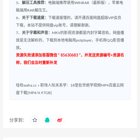
5、
解压工具推荐：
电脑端推荐使用WINRAR（最新版），苹果电
脑端用RAR解压王。
6、
关于下载速度：
下载速度慢的，请开通百度网盘超级VIP会员
下载，本站不提供网盘vip账号，请理解谢谢。
7、
关于字幕和声音：
MKV的影视资源都是内封字幕音轨，网盘播
放是无法解析的，下载到本地电脑用potplayer，手机用QQ影音播
放。
资源失效请添加客服微信 “ 85630683 ”，并发送资源编号+资源名
称，我们会及时重新补发
哇哈waha.cc
»
职场人际关系学：18堂处世绝学视频MP4百度云网
盘下载[MP4/4.97GB]
分享到：