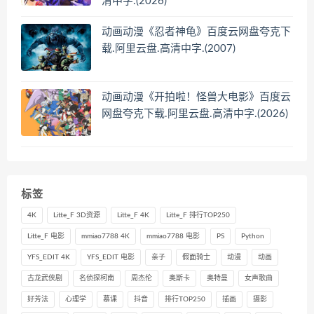
清中字.(2026)
动画动漫《忍者神龟》百度云网盘夸克下
载.阿里云盘.高清中字.(2007)
动画动漫《开拍啦！怪兽大电影》百度云
网盘夸克下载.阿里云盘.高清中字.(2026)
标签
4K
Litte_F 3D资源
Litte_F 4K
Litte_F 排行TOP250
Litte_F 电影
mmiao7788 4K
mmiao7788 电影
PS
Python
YFS_EDIT 4K
YFS_EDIT 电影
亲子
假面骑士
动漫
动画
古龙武侠剧
名侦探柯南
周杰伦
奥斯卡
奥特曼
女声歌曲
好芳法
心理学
慕课
抖音
排行TOP250
插画
摄影