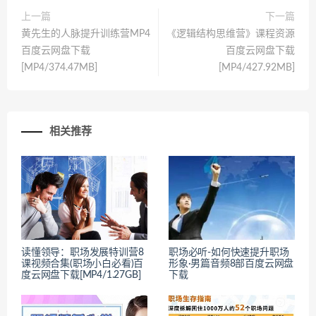
上一篇
下一篇
黄先生的人脉提升训练营MP4
《逻辑结构思维营》课程资源
百度云网盘下载
百度云网盘下载
[MP4/374.47MB]
[MP4/427.92MB]
相关推荐
读懂领导：职场发展特训营8
职场必听-如何快速提升职场
课视频合集(职场小白必看)百
形象·男篇音频8部百度云网盘
度云网盘下载[MP4/1.27GB]
下载