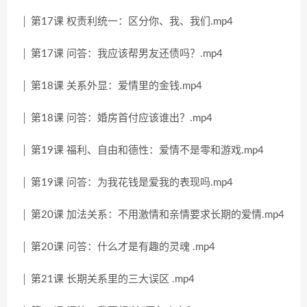
│ 第17课 权责利统一：区分你、我、我们.mp4
│ 第17课 问答：我应该帮男友还债吗？.mp4
│ 第18课 关系外显：爱情里的金钱.mp4
│ 第18课 问答：婚房首付应该谁出？.mp4
│ 第19课 福利、自由和德性：爱情不是零和游戏.mp4
│ 第19课 问答：为我花钱是爱我的表现吗.mp4
│ 第20课 加法关系：不用激情和亲情要求长期的爱情.mp4
│ 第20课 问答：什么才是有趣的灵魂 .mp4
│ 第21课 长期关系里的三大误区 .mp4