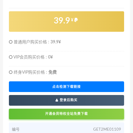
39.9
¥
普通用户购买价格 :
39.9¥
VIP会员购买价格 :
0¥
终身VIP购买价格 :
免费
点击检测下载链接
登录后购买
开通会员特权全站免费下载
编号
GET2ME01109