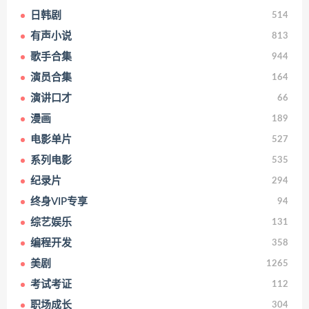
日韩剧
514
有声小说
813
歌手合集
944
演员合集
164
演讲口才
66
漫画
189
电影单片
527
系列电影
535
纪录片
294
终身VIP专享
94
综艺娱乐
131
编程开发
358
美剧
1265
考试考证
112
职场成长
304