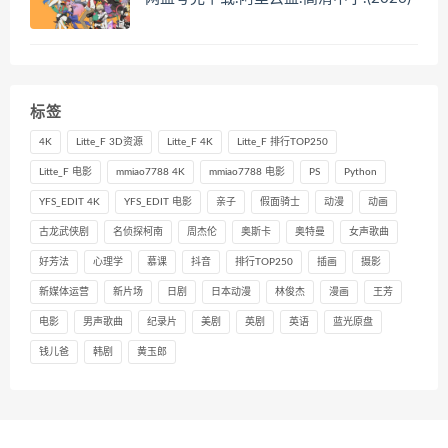
标签
4K
Litte_F 3D资源
Litte_F 4K
Litte_F 排行TOP250
Litte_F 电影
mmiao7788 4K
mmiao7788 电影
PS
Python
YFS_EDIT 4K
YFS_EDIT 电影
亲子
假面骑士
动漫
动画
古龙武侠剧
名侦探柯南
周杰伦
奥斯卡
奥特曼
女声歌曲
好芳法
心理学
慕课
抖音
排行TOP250
插画
摄影
新媒体运营
新片场
日剧
日本动漫
林俊杰
漫画
王芳
电影
男声歌曲
纪录片
美剧
英剧
英语
蓝光原盘
钱儿爸
韩剧
黄玉郎