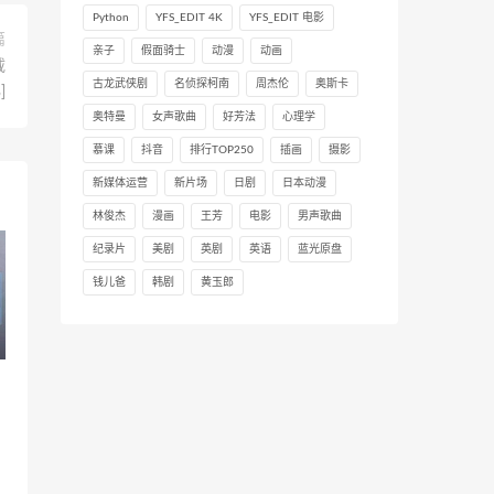
Python
YFS_EDIT 4K
YFS_EDIT 电影
篇
亲子
假面骑士
动漫
动画
载
古龙武侠剧
名侦探柯南
周杰伦
奥斯卡
]
奥特曼
女声歌曲
好芳法
心理学
慕课
抖音
排行TOP250
插画
摄影
新媒体运营
新片场
日剧
日本动漫
林俊杰
漫画
王芳
电影
男声歌曲
纪录片
美剧
英剧
英语
蓝光原盘
钱儿爸
韩剧
黄玉郎