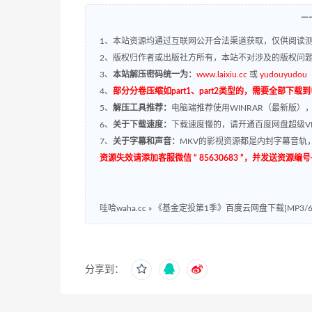
—
1、本站资源均通过互联网公开合法渠道获取，仅供阅读测
2、版权归作者或出版社方所有，本站不对涉及的版权问
3、
本站解压密码统一为：
www.laixiu.cc
或
yudouyudou
4、
部分分卷压缩如part1、part2类型的，需要全部下载
5、
解压工具推荐：
电脑端推荐使用WINRAR（最新版）
6、
关于下载速度：
下载速度慢的，请开通百度网盘超级VI
7、
关于字幕和声音：
MKV的影视资源都是内封字幕音轨，
资源失效请添加客服微信 “ 85630683 ”，并发送资
哇哈waha.cc
»
《基金定投第1季》百度云网盘下载[MP3/67
分享到：