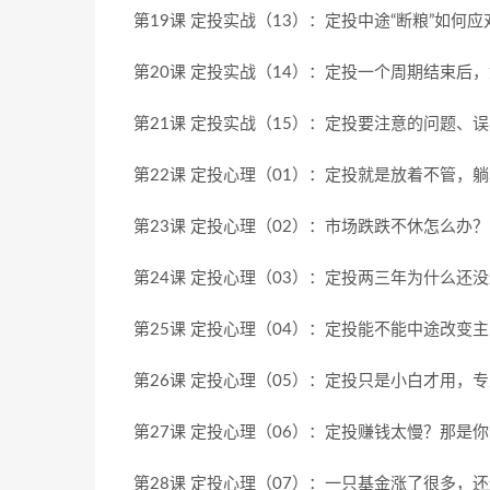
第19课 定投实战（13）：定投中途“断粮”如何应对？ 
第20课 定投实战（14）：定投一个周期结束后，如
第21课 定投实战（15）：定投要注意的问题、误区 [
第22课 定投心理（01）：定投就是放着不管，躺着赚
第23课 定投心理（02）：市场跌跌不休怎么办？ [0
第24课 定投心理（03）：定投两三年为什么还没达到
第25课 定投心理（04）：定投能不能中途改变主意？ 
第26课 定投心理（05）：定投只是小白才用，专业
第27课 定投心理（06）：定投赚钱太慢？那是你资金
第28课 定投心理（07）：一只基金涨了很多，还适