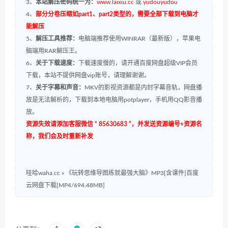
3、
本站解压密码统一为：
www.laixiu.cc
或
yudouyudou
4、
部分分卷压缩如part1、part2类型的，需要全部下载到电脑才
能解压
5、
解压工具推荐：
电脑端推荐使用WINRAR（最新版），苹果电
脑端用RAR解压王。
6、
关于下载速度：
下载速度慢的，请开通百度网盘超级VIP会员
下载，本站不提供网盘vip账号，请理解谢谢。
7、
关于字幕和声音：
MKV的影视资源都是内封字幕音轨，网盘播
放是无法解析的，下载到本地电脑用potplayer，手机用QQ影音播
放。
资源失效请添加客服微信 “ 85630683 ”，并发送资源编号+资源名
称，我们会及时重新补发
哇哈waha.cc
»
《玩转思维导图练就最强大脑》MP3[含课件]百度
云网盘下载[MP4/694.48MB]