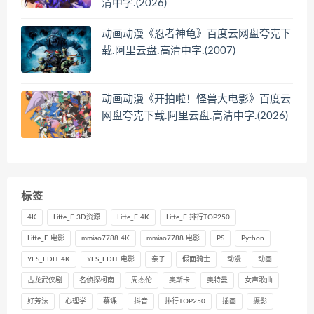
清中字.(2026)
动画动漫《忍者神龟》百度云网盘夸克下
载.阿里云盘.高清中字.(2007)
动画动漫《开拍啦！怪兽大电影》百度云
网盘夸克下载.阿里云盘.高清中字.(2026)
标签
4K
Litte_F 3D资源
Litte_F 4K
Litte_F 排行TOP250
Litte_F 电影
mmiao7788 4K
mmiao7788 电影
PS
Python
YFS_EDIT 4K
YFS_EDIT 电影
亲子
假面骑士
动漫
动画
古龙武侠剧
名侦探柯南
周杰伦
奥斯卡
奥特曼
女声歌曲
好芳法
心理学
慕课
抖音
排行TOP250
插画
摄影