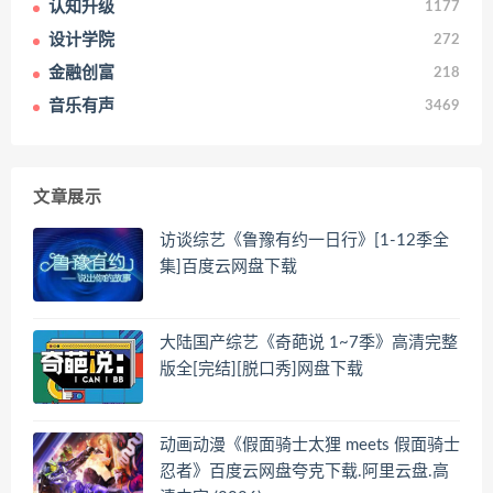
认知升级
1177
设计学院
272
金融创富
218
音乐有声
3469
文章展示
访谈综艺《鲁豫有约一日行》[1-12季全
集]百度云网盘下载
大陆国产综艺《奇葩说 1~7季》高清完整
版全[完结][脱口秀]网盘下载
动画动漫《假面骑士太狸 meets 假面骑士
忍者》百度云网盘夸克下载.阿里云盘.高