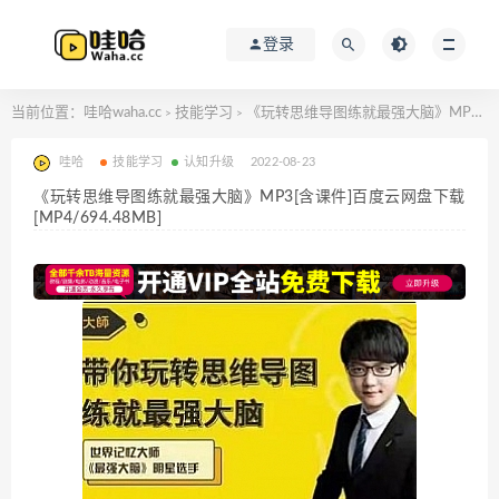
登录
当前位置：
哇哈waha.cc
技能学习
《玩转思维导图练就最强大脑》MP3[含课件]百度云网盘下载[MP4/694.48MB]
>
>
哇哈
技能学习
认知升级
2022-08-23
《玩转思维导图练就最强大脑》MP3[含课件]百度云网盘下载
[MP4/694.48MB]