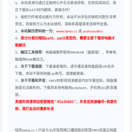
1、本站资源均通过互联网公开合法渠道获取，仅供阅读测试，请
在下载后24小时内删除，谢谢合作！
2、版权归作者或出版社方所有，本站不对涉及的版权问题负法律
责任。若版权方认为本站侵权，请联系客服或发送邮件处理。
3、
本站解压密码统一为：
www.laixiu.cc
或
yudouyudou
4、
部分分卷压缩如part1、part2类型的，需要全部下载到电脑才
能解压
5、
解压工具推荐：
电脑端推荐使用WINRAR（最新版），苹果电
脑端用RAR解压王。
6、
关于下载速度：
下载速度慢的，请开通百度网盘超级VIP会员
下载，本站不提供网盘vip账号，请理解谢谢。
7、
关于字幕和声音：
MKV的影视资源都是内封字幕音轨，网盘播
放是无法解析的，下载到本地电脑用potplayer，手机用QQ影音播
放。
资源失效请添加客服微信 “ 85630683 ”，并发送资源编号+资源名
称，我们会及时重新补发
哇哈waha.cc
»
卢战卡30天短视频口播陪跑训练营MP4百度云网盘