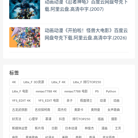
动画动漫《忍者神龟》百度云网盘夸克下
载.阿里云盘.高清中字.(2007)
动画动漫《开拍啦！怪兽大电影》百度云
网盘夸克下载.阿里云盘.高清中字.(2026)
标签
4K
Litte_F 3D资源
Litte_F 4K
Litte_F 排行TOP250
Litte_F 电影
mmiao7788 4K
mmiao7788 电影
PS
Python
YFS_EDIT 4K
YFS_EDIT 电影
亲子
假面骑士
动漫
动画
古龙武侠剧
名侦探柯南
周杰伦
奥斯卡
奥特曼
女声歌曲
好芳法
心理学
慕课
抖音
排行TOP250
插画
摄影
新媒体运营
新片场
日剧
日本动漫
林俊杰
漫画
王芳
电影
男声歌曲
纪录片
美剧
英剧
英语
蓝光原盘