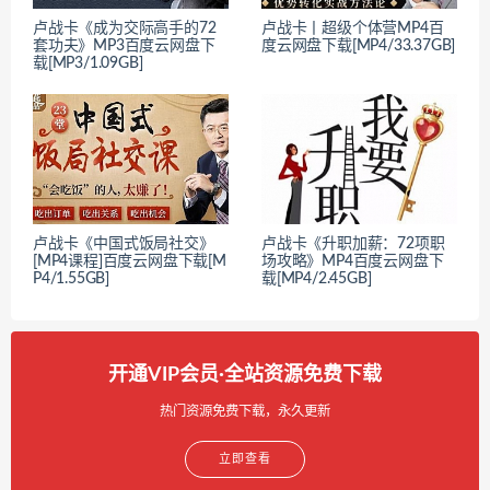
卢战卡《成为交际高手的72
卢战卡丨超级个体营MP4百
套功夫》MP3百度云网盘下
度云网盘下载[MP4/33.37GB]
载[MP3/1.09GB]
卢战卡《中国式饭局社交》
卢战卡《升职加薪：72项职
[MP4课程]百度云网盘下载[M
场攻略》MP4百度云网盘下
P4/1.55GB]
载[MP4/2.45GB]
开通VIP会员·全站资源免费下载
热门资源免费下载，永久更新
立即查看