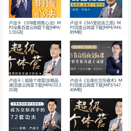
卢战卡 《108套销售心法》M
卢战卡《365堂说话之道》M
P3全集百度云网盘下载[MP4/
P3百度云网盘下载[MP4/944.
1.55GB]
89MB]
卢战卡丨超级个体营[含精品
卢战卡《五维社交沟通术》M
课]百度云网盘下载[MP4/33.3
P3百度云网盘下载[MP3/547.
2GB]
40MB]