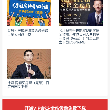
买房租房换房防套路必修课
《月薪五千也能实现的买房
百度云网盘下载
全攻略，教你买对人生的第
一套房（完结）》阿里云网
盘下载[958.36MB]
徐斌 两套买房课（完结）百
度云网盘下载
开通VIP会员·全站资源免费下载