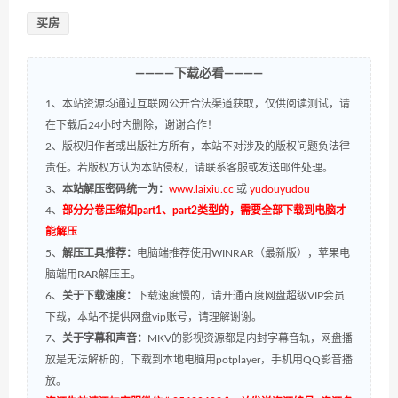
买房
————下载必看————
1、本站资源均通过互联网公开合法渠道获取，仅供阅读测试，请
在下载后24小时内删除，谢谢合作！
2、版权归作者或出版社方所有，本站不对涉及的版权问题负法律
责任。若版权方认为本站侵权，请联系客服或发送邮件处理。
3、
本站解压密码统一为：
www.laixiu.cc
或
yudouyudou
4、
部分分卷压缩如part1、part2类型的，需要全部下载到电脑才
能解压
5、
解压工具推荐：
电脑端推荐使用WINRAR（最新版），苹果电
脑端用RAR解压王。
6、
关于下载速度：
下载速度慢的，请开通百度网盘超级VIP会员
下载，本站不提供网盘vip账号，请理解谢谢。
7、
关于字幕和声音：
MKV的影视资源都是内封字幕音轨，网盘播
放是无法解析的，下载到本地电脑用potplayer，手机用QQ影音播
放。