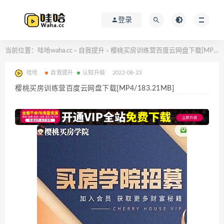
登录
当前位置：
哇哈waha.cc
自我提升
樱桃买房训练营百度云网盘下载[MP4/183.21MB]
>
>
哇哈
自我提升
认知升级
2022-08-23
樱桃买房训练营百度云网盘下载[MP4/183.21MB]