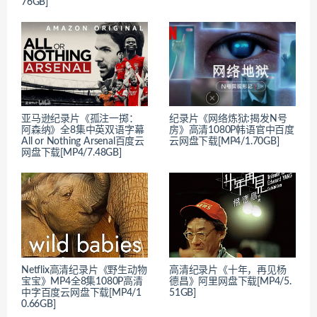
76GB]
亚马逊纪录片《孤注一掷：
纪录片《网络炼狱:揭发N号
阿森纳》全8集中英双语字幕
房》高清1080P韩语官中百度
All or Nothing Arsenal百度云
云网盘下载[MP4/1.70GB]
网盘下载[MP4/7.48GB]
Netflix高清纪录片《野生动物
高清纪录片《十年，再见杨
宝宝》MP4全8集1080P高清
德昌》阿里网盘下载[MP4/5.
中字百度云网盘下载[MP4/1
51GB]
0.66GB]