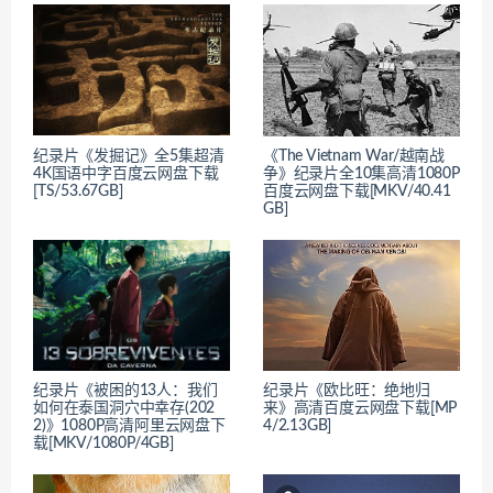
纪录片《发掘记》全5集超清
《The Vietnam War/越南战
4K国语中字百度云网盘下载
争》纪录片全10集高清1080P
[TS/53.67GB]
百度云网盘下载[MKV/40.41
GB]
纪录片《被困的13人：我们
纪录片《欧比旺：绝地归
如何在泰国洞穴中幸存(202
来》高清百度云网盘下载[MP
2)》1080P高清阿里云网盘下
4/2.13GB]
载[MKV/1080P/4GB]