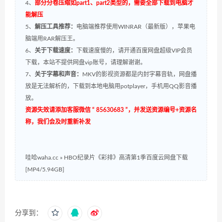
4、
部分分卷压缩如part1、part2类型的，需要全部下载到电脑才
能解压
5、
解压工具推荐：
电脑端推荐使用WINRAR（最新版），苹果电
脑端用RAR解压王。
6、
关于下载速度：
下载速度慢的，请开通百度网盘超级VIP会员
下载，本站不提供网盘vip账号，请理解谢谢。
7、
关于字幕和声音：
MKV的影视资源都是内封字幕音轨，网盘播
放是无法解析的，下载到本地电脑用potplayer，手机用QQ影音播
放。
资源失效请添加客服微信 “ 85630683 ”，并发送资源编号+资源名
称，我们会及时重新补发
哇哈waha.cc
»
HBO纪录片《彩排》高清第1季百度云网盘下载
[MP4/5.94GB]
分享到：