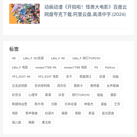
动画动漫《开拍啦！怪兽大电影》百度云
网盘夸克下载.阿里云盘.高清中字.(2026)
标签
4K
Litte_F 3D资源
Litte_F 4K
Litte_F 排行TOP250
Litte_F 电影
mmiao7788 4K
mmiao7788 电影
PS
Python
YFS_EDIT 4K
YFS_EDIT 电影
亲子
假面骑士
动漫
动画
古龙武侠剧
名侦探柯南
周杰伦
奥斯卡
奥特曼
女声歌曲
好芳法
心理学
慕课
抖音
排行TOP250
插画
摄影
新媒体运营
新片场
日剧
日本动漫
林俊杰
漫画
王芳
电影
男声歌曲
纪录片
美剧
英剧
英语
蓝光原盘
钱儿爸
韩剧
黄玉郎