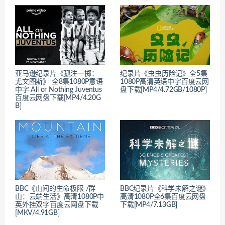
亚马逊纪录片《孤注一掷：
纪录片《虫虫历险记》全5集
尤文图斯》 全8集1080P意语
1080P高清英语中字百度云网
中字 All or Nothing Juventus
盘下载[MP4/4.72GB/1080P]
百度云网盘下载[MP4/4.20G
B]
BBC《山间的生命极限 /群
BBC纪录片《科学未解之谜》
山：云端生活》高清1080P中
高清1080P全6集百度云网盘
英外挂双字百度云网盘下载
下载[MP4/7.13GB]
[MKV/4.91GB]