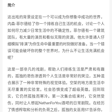
简介
这出戏的背景设定在一个可以成为你想象中成功的世界，
内森·菲尔德给了你一个排练自己生活的机会，讨论一个人
如何尽力减少日常生活中的不确定性。菲尔德有一个建筑
团队，有大量的演员和看似无限的资源。他允许普通人仔
细模拟“排演”为你生命中最重要的时刻做好准备。当一个错
误可能会破坏你的整个世界时，为什么不让生活充满机会
呢？
这是一部非凡的戏剧，帮助人们排练生活是严肃和有趣
的，孤独的悲伤渗透到个人生活是非常好的哭泣，五种混
合展示了一种非常特殊的视觉体验。空架的地方是生活中
无尽重置的实验室。社会恐惧变成了超级英雄。回到现
实，它仍然孤独而寒冷。第一次集合结束时，它突然受
伤，同时让人想起NathanForYou酒吧的日常剧院。在经历
了情感榨取和分析的负荷之后，孤独的女巫用ST告诉你，