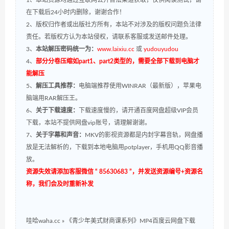
在下载后24小时内删除，谢谢合作！
2、版权归作者或出版社方所有，本站不对涉及的版权问题负法律
责任。若版权方认为本站侵权，请联系客服或发送邮件处理。
3、
本站解压密码统一为：
www.laixiu.cc
或
yudouyudou
4、
部分分卷压缩如part1、part2类型的，需要全部下载到电脑才
能解压
5、
解压工具推荐：
电脑端推荐使用WINRAR（最新版），苹果电
脑端用RAR解压王。
6、
关于下载速度：
下载速度慢的，请开通百度网盘超级VIP会员
下载，本站不提供网盘vip账号，请理解谢谢。
7、
关于字幕和声音：
MKV的影视资源都是内封字幕音轨，网盘播
放是无法解析的，下载到本地电脑用potplayer，手机用QQ影音播
放。
资源失效请添加客服微信 “ 85630683 ”，并发送资源编号+资源名
称，我们会及时重新补发
哇哈waha.cc
»
《青少年美式财商课系列》MP4百度云网盘下载