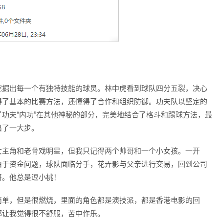
挖掘出每一个有独特技能的球员。林中虎看到球队四分五裂，决心
得了基本的比赛方法，还懂得了合作和组织防御。功夫队以坚定的
功夫“内功”在其他神秘的部分，完美地结合了格斗和踢球方法，最
出了一大步。
女主角和老骨戏明星，但我只记得两个帅哥和一个小女孩。一开
由于资金问题，球队面临分手，花弄影与父亲进行交易，回到公司
哥。他总是逗小桃！
简单，但是很燃烧，里面的角色都是演技派，都是香港电影的回
都让我觉得很不舒服，苦中作乐。