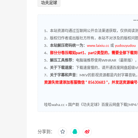
功夫足球
—
1、本站资源均通过互联网公开合法渠道获取，仅供阅读测
2、版权归作者或出版社方所有，本站不对涉及的版权问
3、
本站解压密码统一为：
www.laixiu.cc
或
yudouyudou
4、
部分分卷压缩如part1、part2类型的，需要全部下载
5、
解压工具推荐：
电脑端推荐使用WINRAR（最新版）
6、
关于下载速度：
下载速度慢的，请开通百度网盘超级VI
7、
关于字幕和声音：
MKV的影视资源都是内封字幕音轨，
资源失效请添加客服微信 “ 85630683 ”，并发送资
哇哈waha.cc
»
国产剧《功夫足球》百度云网盘下载[MP4/17
分享到：