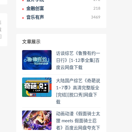
金融创富
218
音乐有声
3469
篇
载
]
文章展示
访谈综艺《鲁豫有约一
日行》[1-12季全集]百
度云网盘下载
大陆国产综艺《奇葩说
1~7季》高清完整版全
[完结][脱口秀]网盘下
载
动画动漫《假面骑士太
狸 meets 假面骑士忍
者》百度云网盘夸克下