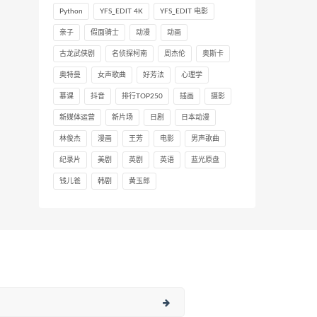
Python
YFS_EDIT 4K
YFS_EDIT 电影
亲子
假面骑士
动漫
动画
古龙武侠剧
名侦探柯南
周杰伦
奥斯卡
奥特曼
女声歌曲
好芳法
心理学
慕课
抖音
排行TOP250
插画
摄影
新媒体运营
新片场
日剧
日本动漫
林俊杰
漫画
王芳
电影
男声歌曲
纪录片
美剧
英剧
英语
蓝光原盘
钱儿爸
韩剧
黄玉郎