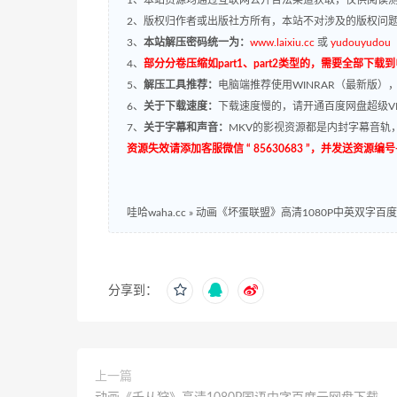
2、版权归作者或出版社方所有，本站不对涉及的版权问
3、
本站解压密码统一为：
www.laixiu.cc
或
yudouyudou
4、
部分分卷压缩如part1、part2类型的，需要全部下载
5、
解压工具推荐：
电脑端推荐使用WINRAR（最新版）
6、
关于下载速度：
下载速度慢的，请开通百度网盘超级VI
7、
关于字幕和声音：
MKV的影视资源都是内封字幕音轨，
资源失效请添加客服微信 “ 85630683 ”，并发送资
哇哈waha.cc
»
动画《坏蛋联盟》高清1080P中英双字百度云网
分享到：
上一篇