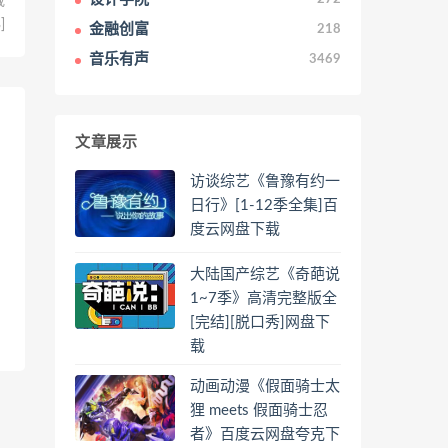
载
]
金融创富
218
音乐有声
3469
文章展示
访谈综艺《鲁豫有约一
日行》[1-12季全集]百
度云网盘下载
大陆国产综艺《奇葩说
1~7季》高清完整版全
[完结][脱口秀]网盘下
载
动画动漫《假面骑士太
狸 meets 假面骑士忍
者》百度云网盘夸克下