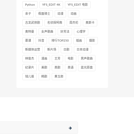
Python
YFS_EDIT 4K
YFS_EDIT 电影
亲子
假面骑士
动漫
动画
古龙武侠剧
名侦探柯南
周杰伦
奥斯卡
奥特曼
女声歌曲
好芳法
心理学
慕课
抖音
排行TOP250
插画
摄影
新媒体运营
新片场
日剧
日本动漫
林俊杰
漫画
王芳
电影
男声歌曲
纪录片
美剧
英剧
英语
蓝光原盘
钱儿爸
韩剧
黄玉郎