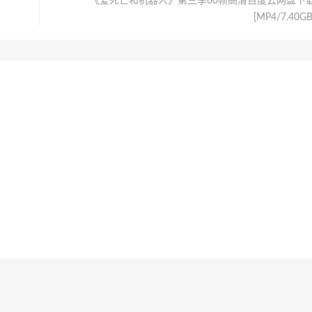
《爱死亡和机器人》第三季60帧高清百度云网盘下
[MP4/7.40GB