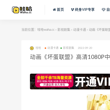
首页
终身VIP专享
自
当前位置：
哇哈waha.cc
影视剧集
动漫卡通
动画《坏蛋联盟》
>
>
>
哇哈
动漫卡通
影视剧集
2022-09-20
动画《坏蛋联盟》高清1080P中英