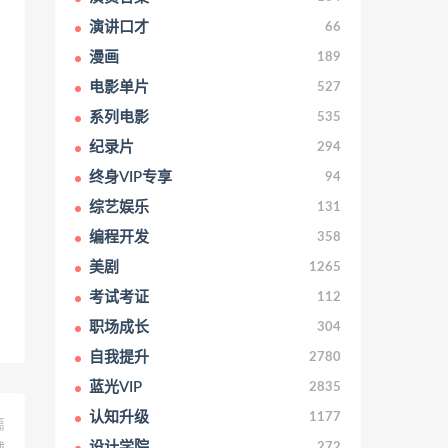
演讲口才
66
漫画
189
电影单片
527
系列电影
535
纪录片
294
终身VIP专享
94
综艺娱乐
131
编程开发
358
美剧
1265
考试考证
112
职场成长
304
自我提升
2780
蓝光VIP
2835
认知升级
1177
篇
设计学院
272