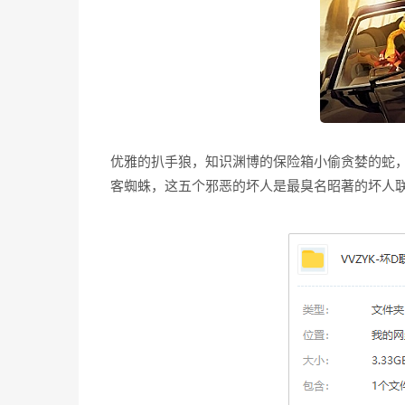
优雅的扒手狼，知识渊博的保险箱小偷贪婪的蛇
客蜘蛛，这五个邪恶的坏人是最臭名昭著的坏人