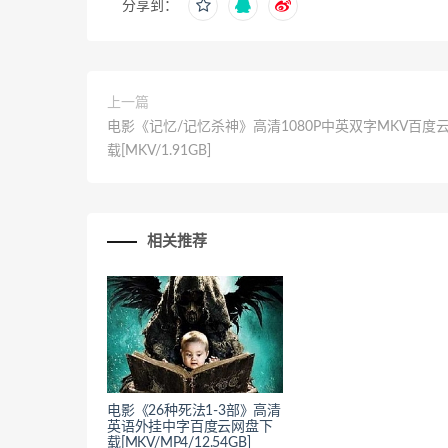
分享到：
上一篇
电影《记忆/记忆杀神》高清1080P中英双字MKV百度
载[MKV/1.91GB]
相关推荐
电影《26种死法1-3部》高清
英语外挂中字百度云网盘下
载[MKV/MP4/12.54GB]