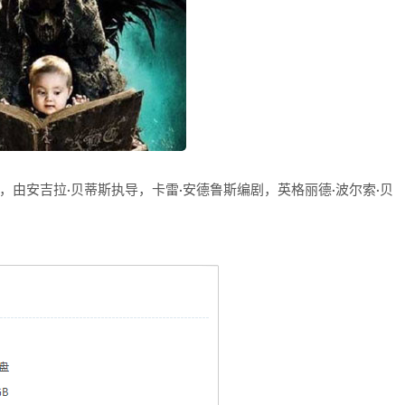
品的恐怖片，由安吉拉·贝蒂斯执导，卡雷·安德鲁斯编剧，英格丽德·波尔索·贝