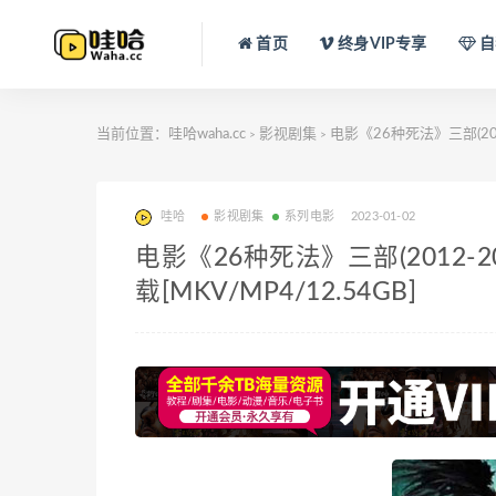
首页
终身VIP专享
自
当前位置：
哇哈waha.cc
影视剧集
电影《26种死法》三部(201
>
>
哇哈
影视剧集
系列电影
2023-01-02
电影《26种死法》三部(2012
载[MKV/MP4/12.54GB]