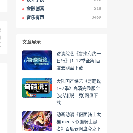
金融创富
218
音乐有声
3469
篇
百
文章展示
]
访谈综艺《鲁豫有约一
日行》[1-12季全集]百
度云网盘下载
大陆国产综艺《奇葩说
1~7季》高清完整版全
[完结][脱口秀]网盘下
载
动画动漫《假面骑士太
狸 meets 假面骑士忍
者》百度云网盘夸克下