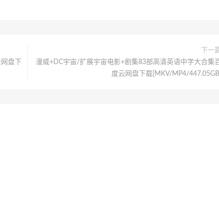
下一
云网盘下
漫威+DC宇宙/扩展宇宙电影+剧集83部高清英语中字大合集
度云网盘下载[MKV/MP4/447.05GB