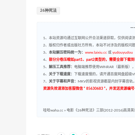
26种死法
—
1、本站资源均通过互联网公开合法渠道获取，仅供阅读测
2、版权归作者或出版社方所有，本站不对涉及的版权问
3、
本站解压密码统一为：
www.laixiu.cc
或
yudouyudou
4、
部分分卷压缩如part1、part2类型的，需要全部下载
5、
解压工具推荐：
电脑端推荐使用WINRAR（最新版）
6、
关于下载速度：
下载速度慢的，请开通百度网盘超级VI
7、
关于字幕和声音：
MKV的影视资源都是内封字幕音轨，
资源失效请添加客服微信 “ 85630683 ”，并发送资
哇哈waha.cc
»
电影《26种死法》三部(2012-2016)高清