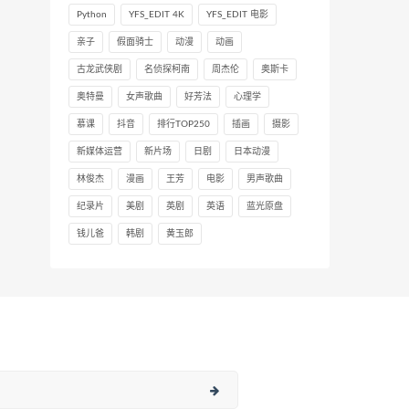
Python
YFS_EDIT 4K
YFS_EDIT 电影
亲子
假面骑士
动漫
动画
古龙武侠剧
名侦探柯南
周杰伦
奥斯卡
奥特曼
女声歌曲
好芳法
心理学
慕课
抖音
排行TOP250
插画
摄影
新媒体运营
新片场
日剧
日本动漫
林俊杰
漫画
王芳
电影
男声歌曲
纪录片
美剧
英剧
英语
蓝光原盘
钱儿爸
韩剧
黄玉郎