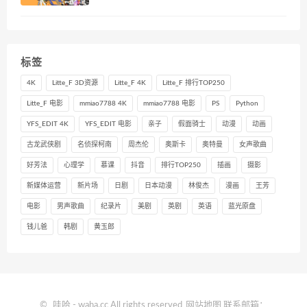
标签
4K
Litte_F 3D资源
Litte_F 4K
Litte_F 排行TOP250
Litte_F 电影
mmiao7788 4K
mmiao7788 电影
PS
Python
YFS_EDIT 4K
YFS_EDIT 电影
亲子
假面骑士
动漫
动画
古龙武侠剧
名侦探柯南
周杰伦
奥斯卡
奥特曼
女声歌曲
好芳法
心理学
慕课
抖音
排行TOP250
插画
摄影
新媒体运营
新片场
日剧
日本动漫
林俊杰
漫画
王芳
电影
男声歌曲
纪录片
美剧
英剧
英语
蓝光原盘
钱儿爸
韩剧
黄玉郎
©
哇哈
- waha.cc All rights reserved
网站地图
联系邮箱：