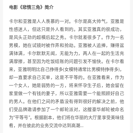
电影《悲情三角》简介
卡尔和亚雅是人人羡慕的一对。卡尔是高大帅气，亚雅是
性感迷人，但这只是外人看到的。其实亚雅真的很成功，
是风头正劲的超模后起之秀。卡尔就差很多了。作为一名
男模，她在试镜时被作弄和抢劫。亚雅被人追捧，赚得盆
满钵满，卡尔默默无闻，无能为力，两人在一起的生活充
满摩擦，甚至因为吃饭结账的问题引发不愉快。在卡尔看
来，亚雅明明比自己挣得多(女模特通常比男模特挣得多)，
却一直要求自己买单，这是不平等的。在亚雅看来，作为
一个女人，她是弱势的一方，将来怀孕生子后，她会留在
家里做一个有钱的妻子，所以亚雅需要一个能照顾好自己
的男人。在他们之间的矛盾没有得到很好的解决之前，他
们受品牌邀请参加了一个邮轮派对，这艘豪华邮轮被命名
为“平等号”。根据剧本，他们将在华丽的大厅里享受美味佳
肴，并在彼此的业务交流中达到高潮…