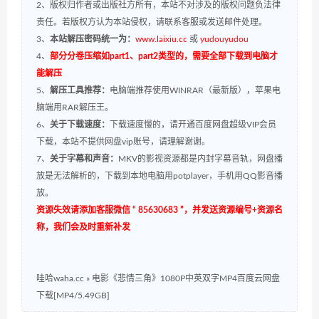
2、版权归作者或出版社方所有，本站不对涉及的版权问题负法律
责任。若版权方认为本站侵权，请联系客服或发送邮件处理。
3、
本站解压密码统一为：
www.laixiu.cc
或
yudouyudou
4、
部分分卷压缩如part1、part2类型的，需要全部下载到电脑才
能解压
5、
解压工具推荐：
电脑端推荐使用WINRAR（最新版），苹果电
脑端用RAR解压王。
6、
关于下载速度：
下载速度慢的，请开通百度网盘超级VIP会员
下载，本站不提供网盘vip账号，请理解谢谢。
7、
关于字幕和声音：
MKV的影视资源都是内封字幕音轨，网盘播
放是无法解析的，下载到本地电脑用potplayer，手机用QQ影音播
放。
资源失效请添加客服微信 “ 85630683 ”，并发送资源编号+资源名
称，我们会及时重新补发
哇哈waha.cc
»
电影《悲情三角》1080P中英双字MP4百度云网盘
下载[MP4/5.49GB]