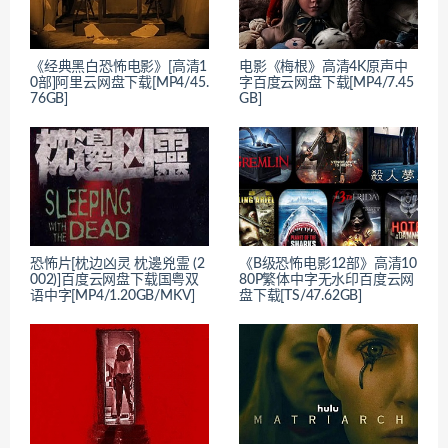
《经典黑白恐怖电影》[高清1
电影《梅根》高清4K原声中
0部]阿里云网盘下载[MP4/45.
字百度云网盘下载[MP4/7.45
76GB]
GB]
恐怖片[枕边凶灵 枕邊兇霊 (2
《B级恐怖电影12部》高清10
002)]百度云网盘下载国粤双
80P繁体中字无水印百度云网
语中字[MP4/1.20GB/MKV]
盘下载[TS/47.62GB]