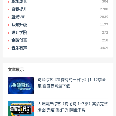
职场成长
304
自我提升
2780
蓝光VIP
2835
认知升级
1177
设计学院
272
金融创富
218
音乐有声
3469
文章展示
访谈综艺《鲁豫有约一日行》[1-12季全
集]百度云网盘下载
大陆国产综艺《奇葩说 1~7季》高清完整
版全[完结][脱口秀]网盘下载