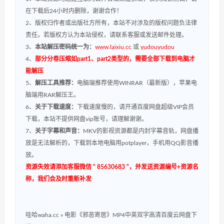
在下载后24小时内删除，谢谢合作！
2、版权归作者或出版社方所有，本站不对涉及的版权问题负法律
责任。若版权方认为本站侵权，请联系客服或发送邮件处理。
3、
本站解压密码统一为：
www.laixiu.cc
或
yudouyudou
4、
部分分卷压缩如part1、part2类型的，需要全部下载到电脑才
能解压
5、
解压工具推荐：
电脑端推荐使用WINRAR（最新版），苹果电
脑端用RAR解压王。
6、
关于下载速度：
下载速度慢的，请开通百度网盘超级VIP会员
下载，本站不提供网盘vip账号，请理解谢谢。
7、
关于字幕和声音：
MKV的影视资源都是内封字幕音轨，网盘播
放是无法解析的，下载到本地电脑用potplayer，手机用QQ影音播
放。
资源失效请添加客服微信 “ 85630683 ”，并发送资源编号+资源名
称，我们会及时重新补发
哇哈waha.cc
»
电影《邪恶寄居》MP4中英双字高清百度云网盘下