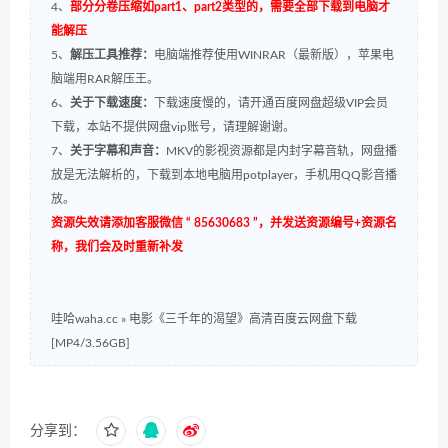
4、
部分分卷压缩如part1、part2类型的，需要全部下载到电脑才
能解压
5、
解压工具推荐：
电脑端推荐使用WINRAR（最新版），苹果电
脑端用RAR解压王。
6、
关于下载速度：
下载速度慢的，请开通百度网盘超级VIP会员
下载，本站不提供网盘vip账号，请理解谢谢。
7、
关于字幕和声音：
MKV的影视资源都是内封字幕音轨，网盘播
放是无法解析的，下载到本地电脑用potplayer，手机用QQ影音播
放。
资源失效请添加客服微信 “ 85630683 ”，并发送资源编号+资源名
称，我们会及时重新补发
哇哈waha.cc
»
电影《三千年的渴望》高清百度云网盘下载
[MP4/3.56GB]
分享到：