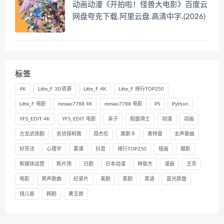
动画动漫《开拍啦！怪兽大电影》百度云
网盘夸克下载.阿里云盘.高清中字.(2026)
标签
4K
Litte_F 3D资源
Litte_F 4K
Litte_F 排行TOP250
Litte_F 电影
mmiao7788 4K
mmiao7788 电影
PS
Python
YFS_EDIT 4K
YFS_EDIT 电影
亲子
假面骑士
动漫
动画
古龙武侠剧
名侦探柯南
周杰伦
奥斯卡
奥特曼
女声歌曲
好芳法
心理学
慕课
抖音
排行TOP250
插画
摄影
新媒体运营
新片场
日剧
日本动漫
林俊杰
漫画
王芳
电影
男声歌曲
纪录片
美剧
英剧
英语
蓝光原盘
钱儿爸
韩剧
黄玉郎