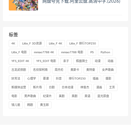
网盘夸克下载.阿里云盘.高清中字.(2026)
标签
4K
Litte_F 3D资源
Litte_F 4K
Litte_F 排行TOP250
Litte_F 电影
mmiao7788 4K
mmiao7788 电影
PS
Python
YFS_EDIT 4K
YFS_EDIT 电影
亲子
假面骑士
动漫
动画
古龙武侠剧
名侦探柯南
周杰伦
奥斯卡
奥特曼
女声歌曲
好芳法
心理学
慕课
抖音
排行TOP250
插画
摄影
新媒体运营
新片场
日剧
日本动漫
林俊杰
漫画
王芳
电影
男声歌曲
纪录片
美剧
英剧
英语
蓝光原盘
钱儿爸
韩剧
黄玉郎