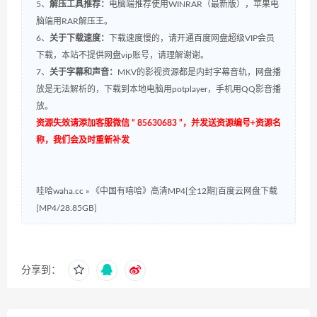
5、
解压工具推荐：
电脑端推荐使用WINRAR（最新版），苹果电
脑端用RAR解压王。
6、
关于下载速度：
下载速度慢的，请开通百度网盘超级VIP会员
下载，本站不提供网盘vip账号，请理解谢谢。
7、
关于字幕和声音：
MKV的影视资源都是内封字幕音轨，网盘播
放是无法解析的，下载到本地电脑用potplayer，手机用QQ影音播
放。
资源失效请添加客服微信 “ 85630683 ”，并发送资源编号+资源名
称，我们会及时重新补发
哇哈waha.cc
»
《中国有嘻哈》高清MP4[全12期]百度云网盘下载
[MP4/28.85GB]
分享到：