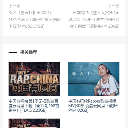
上一篇
下一篇
综艺《德云社相声2021》
日本综艺《整人大赏2016-
MP4全26期1080P百度云网盘
2021》720P日语中字MP4百
下载[MP4/55.59GB]
度云网盘下载[MP4/9.23GB]
相关推荐
中国有嘻哈第1季无损歌曲百
中国有嘻哈Rapper歌曲视频
度云网盘下载（全12期152首
MV[40部]百度云网盘下载[M
歌曲）[FLAC/2.23GB]
P4/4.02GB]