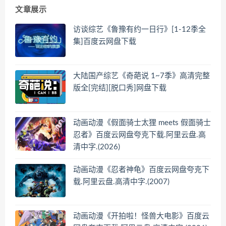
文章展示
访谈综艺《鲁豫有约一日行》[1-12季全
集]百度云网盘下载
大陆国产综艺《奇葩说 1~7季》高清完整
版全[完结][脱口秀]网盘下载
动画动漫《假面骑士太狸 meets 假面骑士
忍者》百度云网盘夸克下载.阿里云盘.高
清中字.(2026)
动画动漫《忍者神龟》百度云网盘夸克下
载.阿里云盘.高清中字.(2007)
动画动漫《开拍啦！怪兽大电影》百度云