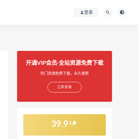
登录
开通VIP会员·全站资源免费下载
热门资源免费下载，永久更新
立即查看
39.9
¥