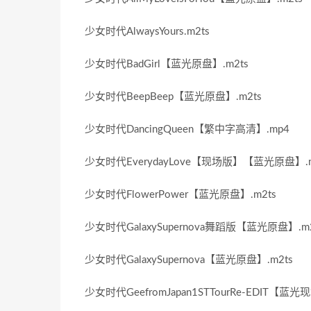
少女时代AlwaysYours.m2ts
少女时代BadGirl【蓝光原盘】.m2ts
少女时代BeepBeep【蓝光原盘】.m2ts
少女时代DancingQueen【繁中字高清】.mp4
少女时代EverydayLove【现场版】【蓝光原盘】.m
少女时代FlowerPower【蓝光原盘】.m2ts
少女时代GalaxySupernova舞蹈版【蓝光原盘】.m2
少女时代GalaxySupernova【蓝光原盘】.m2ts
少女时代GeefromJapan1STTourRe-EDIT【蓝光