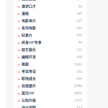
演讲口才
66
漫画
189
电影单片
527
系列电影
535
纪录片
294
终身VIP专享
94
综艺娱乐
131
编程开发
358
美剧
1265
考试考证
112
职场成长
304
自我提升
2780
蓝光VIP
2835
认知升级
1177
设计学院
272