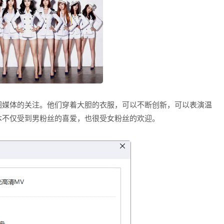
圈媒体的关注。他们穿着大胆的衣服，可以不断创新，可以表演温
本不仅受到男粉丝的喜爱，也很受女粉丝的欢迎。