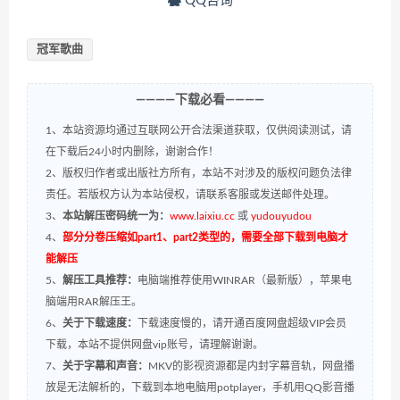
QQ咨询
冠军歌曲
————下载必看————
1、本站资源均通过互联网公开合法渠道获取，仅供阅读测试，请
在下载后24小时内删除，谢谢合作！
2、版权归作者或出版社方所有，本站不对涉及的版权问题负法律
责任。若版权方认为本站侵权，请联系客服或发送邮件处理。
3、
本站解压密码统一为：
www.laixiu.cc
或
yudouyudou
4、
部分分卷压缩如part1、part2类型的，需要全部下载到电脑才
能解压
5、
解压工具推荐：
电脑端推荐使用WINRAR（最新版），苹果电
脑端用RAR解压王。
6、
关于下载速度：
下载速度慢的，请开通百度网盘超级VIP会员
下载，本站不提供网盘vip账号，请理解谢谢。
7、
关于字幕和声音：
MKV的影视资源都是内封字幕音轨，网盘播
放是无法解析的，下载到本地电脑用potplayer，手机用QQ影音播