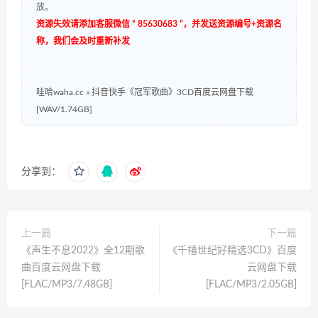
放。
资源失效请添加客服微信 “ 85630683 ”，并发送资源编号+资源名
称，我们会及时重新补发
哇哈waha.cc
»
抖音快手《冠军歌曲》3CD百度云网盘下载
[WAV/1.74GB]
分享到：
上一篇
下一篇
《声生不息2022》全12期歌
《千禧世纪好精选3CD》百度
曲百度云网盘下载
云网盘下载
[FLAC/MP3/7.48GB]
[FLAC/MP3/2.05GB]