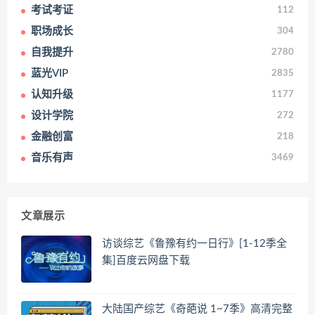
考试考证
112
职场成长
304
自我提升
2780
蓝光VIP
2835
认知升级
1177
设计学院
272
金融创富
218
音乐有声
3469
文章展示
访谈综艺《鲁豫有约一日行》[1-12季全
集]百度云网盘下载
大陆国产综艺《奇葩说 1~7季》高清完整