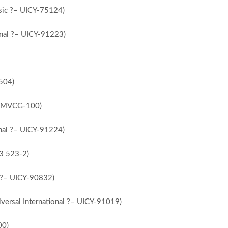
usic ?– UICY-75124)
onal ?– UICY-91223)
504)
?– MVCG-100)
onal ?– UICY-91224)
93 523-2)
l ?– UICY-90832)
versal International ?– UICY-91019)
00)