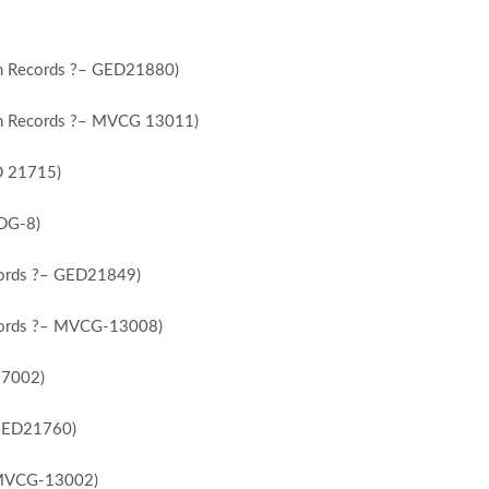
fen Records ?– GED21880)
fen Records ?– MVCG 13011)
D 21715)
VDG-8)
ecords ?– GED21849)
ecords ?– MVCG-13008)
17002)
 GED21760)
– MVCG-13002)