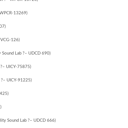
– WPCR-13269)
07)
– MVCG-126)
ity Sound Lab ?– UDCD 690)
ic ?– UICY-75875)
al ?– UICY-91225)
4425)
)
elity Sound Lab ?– UDCD 666)