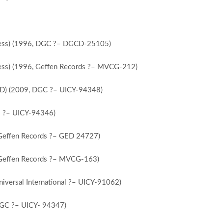
ress) (1996, DGC ?– DGCD-25105)
ess) (1996, Geffen Records ?– MVCG-212)
D) (2009, DGC ?– UICY-94348)
s ?– UICY-94346)
 Geffen Records ?– GED 24727)
 Geffen Records ?– MVCG-163)
versal International ?– UICY-91062)
GC ?– UICY- 94347)