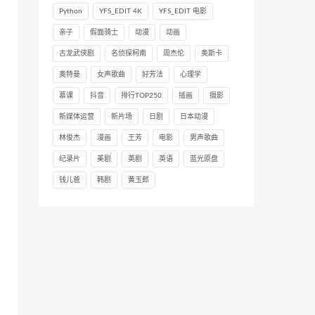
Python
YFS_EDIT 4K
YFS_EDIT 电影
亲子
假面骑士
动漫
动画
古龙武侠剧
名侦探柯南
周杰伦
奥斯卡
奥特曼
女声歌曲
好芳法
心理学
慕课
抖音
排行TOP250
插画
摄影
新媒体运营
新片场
日剧
日本动漫
林俊杰
漫画
王芳
电影
男声歌曲
纪录片
美剧
英剧
英语
蓝光原盘
钱儿爸
韩剧
黄玉郎