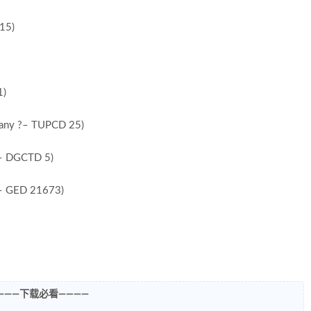
15)
1)
mpany ?– TUPCD 25)
 ?– DGCTD 5)
 ?– GED 21673)
———下载必看————