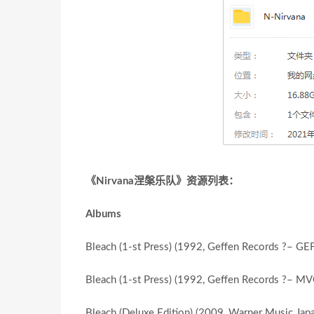
《Nirvana涅槃乐队》资源列表：
Albums
Bleach (1-st Press) (1992, Geffen Records ?– G
Bleach (1-st Press) (1992, Geffen Records ?– M
Bleach (Deluxe Edition) (2009, Warner Music J