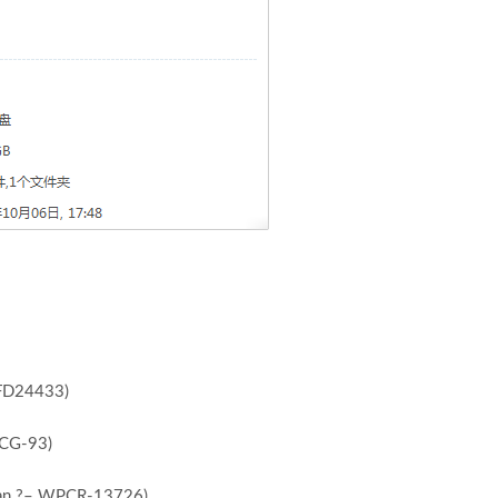
EFD24433)
VCG-93)
apan ?– WPCR-13726)