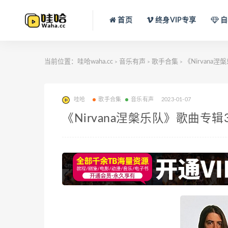
首页
终身VIP专享
自
当前位置：
哇哈waha.cc
音乐有声
歌手合集
《Nirvana涅
>
>
>
哇哈
歌手合集
音乐有声
2023-01-07
《Nirvana涅槃乐队》歌曲专辑3