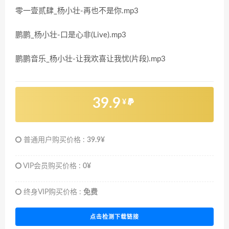
零一壹贰肆_杨小壮-再也不是你.mp3
鹏鹏_杨小壮-口是心非(Live).mp3
鹏鹏音乐_杨小壮-让我欢喜让我忧(片段).mp3
39.9
¥
普通用户购买价格 :
39.9¥
VIP会员购买价格 :
0¥
终身VIP购买价格 :
免费
点击检测下载链接