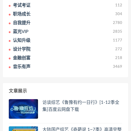
考试考证
112
职场成长
304
自我提升
2780
蓝光VIP
2835
认知升级
1177
设计学院
272
金融创富
218
音乐有声
3469
文章展示
访谈综艺《鲁豫有约一日行》[1-12季全
集]百度云网盘下载
大陆国产综艺《奇葩说 1~7季》高清完整