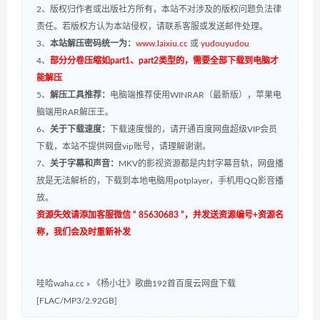
2、版权归作者或出版社方所有，本站不对涉及的版权问题负法律
责任。若版权方认为本站侵权，请联系客服或发送邮件处理。
3、
本站解压密码统一为：
www.laixiu.cc
或
yudouyudou
4、
部分分卷压缩如part1、part2类型的，需要全部下载到电脑才
能解压
5、
解压工具推荐：
电脑端推荐使用WINRAR（最新版），苹果电
脑端用RAR解压王。
6、
关于下载速度：
下载速度慢的，请开通百度网盘超级VIP会员
下载，本站不提供网盘vip账号，请理解谢谢。
7、
关于字幕和声音：
MKV的影视资源都是内封字幕音轨，网盘播
放是无法解析的，下载到本地电脑用potplayer，手机用QQ影音播
放。
资源失效请添加客服微信 “ 85630683 ”，并发送资源编号+资源名
称，我们会及时重新补发
哇哈waha.cc
»
《杨小壮》歌曲192首百度云网盘下载
[FLAC/MP3/2.92GB]