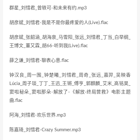
群星_刘惜君_曾轶可-和未来有约.mp3
胡彦斌_刘惜君-我是不是你最疼爱的人(Live).flac
胡彦斌_张韶涵_胡海泉_马雪阳_张远_刘惜君_丁当_白举纲_
王博文_董又霖_胡66-听到我(Live).flac
薛之谦_刘惜君-聊表心意.flac
钟汉良_周一围_钟楚曦_刘惜君_周奇_张远_嘉羿_吴映香
Lúcia_周子琰_丁丁_王迅_王锵_傅亨_郭麒麟_艾米_高铭昊_
窦啦秘朵_窦啦那朵-解放了-《解放·终局营救》电影主题
曲.flac
阿海_刘惜君-欢乐世界.mp3
陈嘉琦_刘惜君-Crazy Summer.mp3