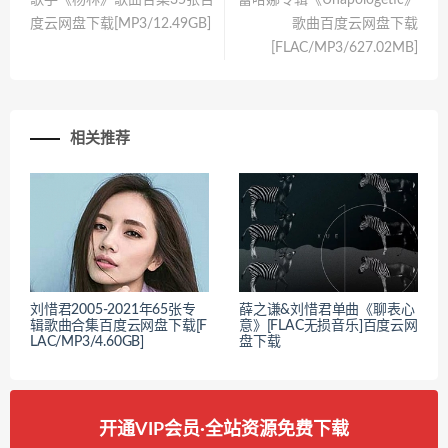
歌手《杨林》歌曲合集35张百
蕾哈娜专辑《Unapologetic》
度云网盘下载[MP3/12.49GB]
歌曲百度云网盘下载
[FLAC/MP3/627.02MB]
相关推荐
刘惜君2005-2021年65张专
薛之谦&刘惜君单曲《聊表心
辑歌曲合集百度云网盘下载[F
意》[FLAC无损音乐]百度云网
LAC/MP3/4.60GB]
盘下载
开通VIP会员·全站资源免费下载