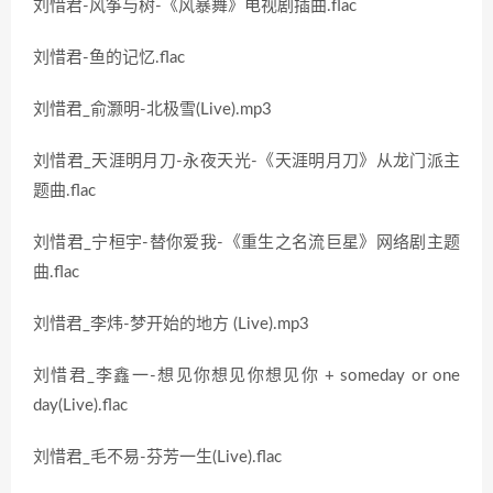
刘惜君-风筝与树-《风暴舞》电视剧插曲.flac
刘惜君-鱼的记忆.flac
刘惜君_俞灏明-北极雪(Live).mp3
刘惜君_天涯明月刀-永夜天光-《天涯明月刀》从龙门派主
题曲.flac
刘惜君_宁桓宇-替你爱我-《重生之名流巨星》网络剧主题
曲.flac
刘惜君_李炜-梦开始的地方 (Live).mp3
刘惜君_李鑫一-想见你想见你想见你 + someday or one
day(Live).flac
刘惜君_毛不易-芬芳一生(Live).flac