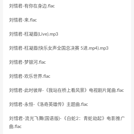
刘惜君-有你在身边.flac
刘惜君-来.flac
刘惜君-枉凝眉(Live).mp3
刘惜君-枉凝眉(快乐女声全国总决赛 5进.mp4).mp3
刘惜君-梦银河.flac
刘惜君-欢乐世界.flac
刘惜君-此时彼岸-《我站在桥上看风景》电视剧片尾曲.flac
刘惜君-永恒-《洛奇英雄传》主题曲.flac
刘惜君-流光飞舞(国语版)-《白蛇2：青蛇劫起》电影推广
曲.flac