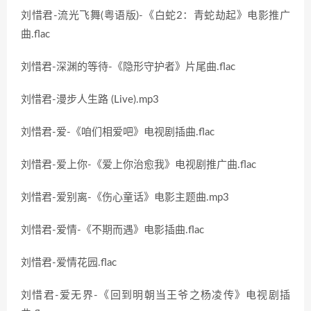
刘惜君-流光飞舞(粤语版)-《白蛇2：青蛇劫起》电影推广
曲.flac
刘惜君-深渊的等待-《隐形守护者》片尾曲.flac
刘惜君-漫步人生路 (Live).mp3
刘惜君-爱-《咱们相爱吧》电视剧插曲.flac
刘惜君-爱上你-《爱上你治愈我》电视剧推广曲.flac
刘惜君-爱别离-《伤心童话》电影主题曲.mp3
刘惜君-爱情-《不期而遇》电影插曲.flac
刘惜君-爱情花园.flac
刘惜君-爱无界-《回到明朝当王爷之杨凌传》电视剧插