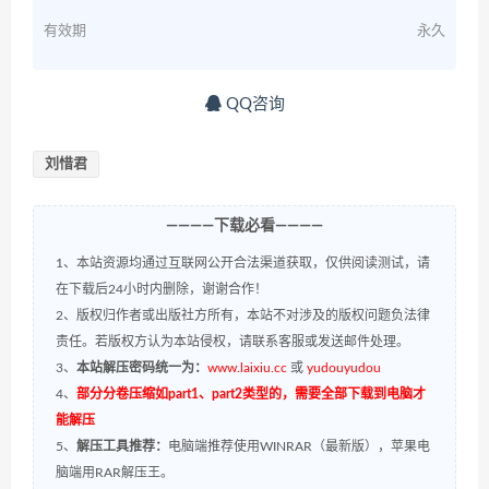
有效期
永久
QQ咨询
刘惜君
————下载必看————
1、本站资源均通过互联网公开合法渠道获取，仅供阅读测试，请
在下载后24小时内删除，谢谢合作！
2、版权归作者或出版社方所有，本站不对涉及的版权问题负法律
责任。若版权方认为本站侵权，请联系客服或发送邮件处理。
3、
本站解压密码统一为：
www.laixiu.cc
或
yudouyudou
4、
部分分卷压缩如part1、part2类型的，需要全部下载到电脑才
能解压
5、
解压工具推荐：
电脑端推荐使用WINRAR（最新版），苹果电
脑端用RAR解压王。