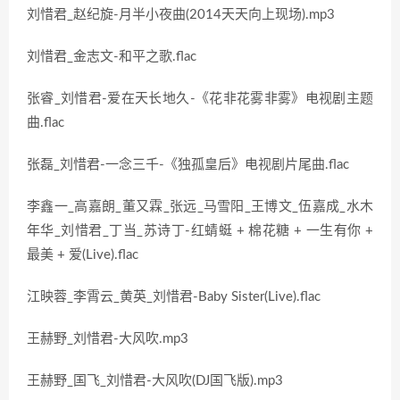
刘惜君_赵纪旋-月半小夜曲(2014天天向上现场).mp3
刘惜君_金志文-和平之歌.flac
张睿_刘惜君-爱在天长地久-《花非花雾非雾》电视剧主题
曲.flac
张磊_刘惜君-一念三千-《独孤皇后》电视剧片尾曲.flac
李鑫一_高嘉朗_董又霖_张远_马雪阳_王博文_伍嘉成_水木
年华_刘惜君_丁当_苏诗丁-红蜻蜓 + 棉花糖 + 一生有你 +
最美 + 爱(Live).flac
江映蓉_李霄云_黄英_刘惜君-Baby Sister(Live).flac
王赫野_刘惜君-大风吹.mp3
王赫野_国飞_刘惜君-大风吹(DJ国飞版).mp3