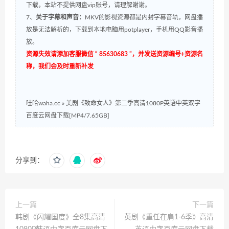
下载，本站不提供网盘vip账号，请理解谢谢。
7、
关于字幕和声音：
MKV的影视资源都是内封字幕音轨，网盘播
放是无法解析的，下载到本地电脑用potplayer，手机用QQ影音播
放。
资源失效请添加客服微信 “ 85630683 ”，并发送资源编号+资源名
称，我们会及时重新补发
哇哈waha.cc
»
美剧《致命女人》第二季高清1080P英语中英双字
百度云网盘下载[MP4/7.65GB]
分享到：
上一篇
下一篇
韩剧《闪耀国度》全8集高清
英剧《重任在肩1-6季》高清