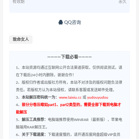
有效期
永久
QQ咨询
致命女人
————下载必看————
1、本站资源均通过互联网公开合法渠道获取，仅供阅读测试，请
在下载后24小时内删除，谢谢合作！
2、版权归作者或出版社方所有，本站不对涉及的版权问题负法律
责任。若版权方认为本站侵权，请联系客服或发送邮件处理。
3、
本站解压密码统一为：
www.laixiu.cc
或
yudouyudou
4、
部分分卷压缩如part1、part2类型的，需要全部下载到电脑才
能解压
5、
解压工具推荐：
电脑端推荐使用WINRAR（最新版），苹果电
脑端用RAR解压王。
6、
关于下载速度：
下载速度慢的，请开通百度网盘超级VIP会员