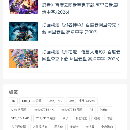
忍者》百度云网盘夸克下载.阿里云盘.高
清中字.(2026)
动画动漫《忍者神龟》百度云网盘夸克下
载.阿里云盘.高清中字.(2007)
动画动漫《开拍啦！怪兽大电影》百度云
网盘夸克下载.阿里云盘.高清中字.(2026)
标签
4K
Litte_F 3D资源
Litte_F 4K
Litte_F 排行TOP250
Litte_F 电影
mmiao7788 4K
mmiao7788 电影
PS
Python
YFS_EDIT 4K
YFS_EDIT 电影
亲子
假面骑士
动漫
动画
古龙武侠剧
名侦探柯南
周杰伦
奥斯卡
奥特曼
女声歌曲