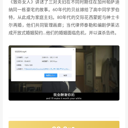
《致命女人》讲述了三对夫妇在不同时期住在加州帕萨迪
纳同一栋豪宅的故事。60年代的贝丝嫁给了高中同学罗伯
特，从此成为家庭主妇。80年代的交际花西蒙妮与绅士卡
尔再婚，他们共同管理画廊；当代律师泰勒和编剧伊莱达
成开放式婚姻契约…他们的婚姻面临危机，并以谋杀告终。