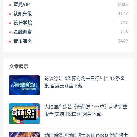
蓝光VIP
2835
认知升级
1177
设计学院
272
金融创富
218
音乐有声
3469
文章展示
访谈综艺《鲁豫有约一日行》[1-12季全
集]百度云网盘下载
大陆国产综艺《奇葩说 1~7季》高清完整
版全[完结][脱口秀]网盘下载
动画动漫《假面骑士太狸 meets 假面骑士