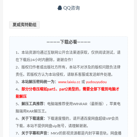
QQ咨询
夏威夷特勤组
————下载必看————
1、本站资源均通过互联网公开合法渠道获取，仅供阅读测试，请
在下载后24小时内删除，谢谢合作！
2、版权归作者或出版社方所有，本站不对涉及的版权问题负法律
责任。若版权方认为本站侵权，请联系客服或发送邮件处理。
3、
本站解压密码统一为：
www.laixiu.cc
或
yudouyudou
4、
部分分卷压缩如part1、part2类型的，需要全部下载到电脑才
能解压
5、
解压工具推荐：
电脑端推荐使用WINRAR（最新版），苹果电
脑端用RAR解压王。
6、
关于下载速度：
下载速度慢的，请开通百度网盘超级VIP会员
下载，本站不提供网盘vip账号，请理解谢谢。
7、
关于字幕和声音：
MKV的影视资源都是内封字幕音轨，网盘播