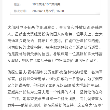
这部剧中还有两位亚洲演员，金大贤和朴敏庆都是韩国
人。虽然金大贤经常扮演韩国人的角色，但事实上，金大
贤通常会说英语，韩语并不流利。在剧中扮演侦探的他，
因为虚假的腐败指控，被降职到联邦安全巡逻队当巡警。
他是麦格瑞特父亲的信徒。朴敏庆是一位美籍加拿大韩裔
女演员，她因在《星际争霸》中扮演夏伦·法洛里而闻名。
侦探史蒂夫·麦格瑞特(艾历克斯·奥洛林饰演)曾是一名海军
军官，获得过荣誉勋章，退役后成为一名警察。为了调查
父亲的谋杀案，他回到了家乡瓦胡岛(夏威夷群岛的主岛)。
夏威夷州长认为史蒂夫是一个难得的人才，坚持让他在岛
上工作。她希望史蒂夫组建一个精英团队，专门调查重大
案件——他制定规则，她在幕后提供支持。这支名为“五零”