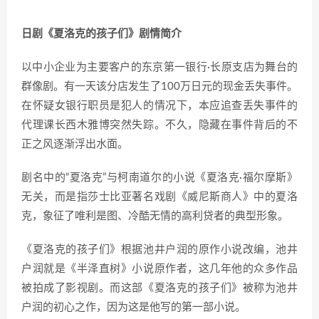
日剧《夏洛克的孩子们》剧情简介
以中小企业为主要客户的东京第一银行·长原支店为舞台的
群像剧。有一天该分店发生了100万日元的现金丢失事件。
在怀疑女银行职员是犯人的情况下，本应追查丢失事件的
代理课长西木雅博突然失踪。不久，隐藏在事件背后的不
正之风逐渐浮出水面。
剧名中的“夏洛克”与柯南道尔的小说《夏洛克·福尔摩斯》
无关，而是指莎士比亚著名戏剧《威尼斯商人》中的夏洛
克，象征了唯利是图、冷酷无情的高利贷者的典型形象。
《夏洛克的孩子们》根据池井户润的原作小说改编，池井
户润就是《半泽直树》小说原作者，这几年他的众多作品
被拍成了影视剧。而这部《夏洛克的孩子们》被称为池井
户润的初心之作，因为这是他写的第一部小说。