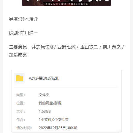
导演: 铃木浩介
编剧: 前川洋一
主要演员：井之原快彦/ 西野七濑 / 玉山铁二 / 前川泰之 /
加藤成亮