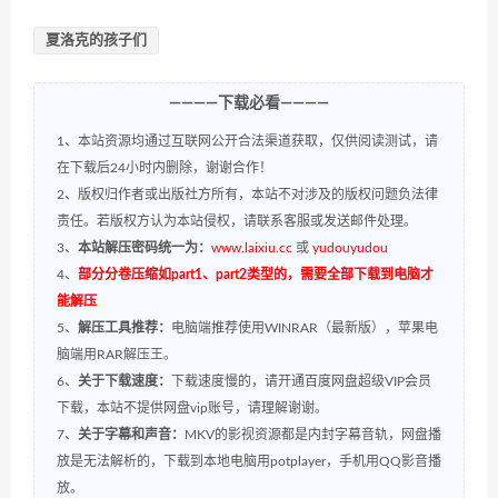
夏洛克的孩子们
————下载必看————
1、本站资源均通过互联网公开合法渠道获取，仅供阅读测试，请
在下载后24小时内删除，谢谢合作！
2、版权归作者或出版社方所有，本站不对涉及的版权问题负法律
责任。若版权方认为本站侵权，请联系客服或发送邮件处理。
3、
本站解压密码统一为：
www.laixiu.cc
或
yudouyudou
4、
部分分卷压缩如part1、part2类型的，需要全部下载到电脑才
能解压
5、
解压工具推荐：
电脑端推荐使用WINRAR（最新版），苹果电
脑端用RAR解压王。
6、
关于下载速度：
下载速度慢的，请开通百度网盘超级VIP会员
下载，本站不提供网盘vip账号，请理解谢谢。
7、
关于字幕和声音：
MKV的影视资源都是内封字幕音轨，网盘播
放是无法解析的，下载到本地电脑用potplayer，手机用QQ影音播
放。