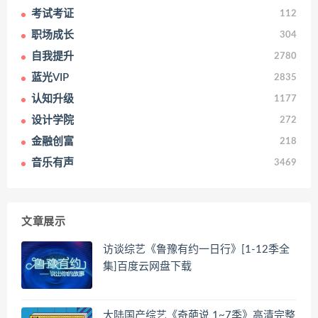
考试考证
112
职场成长
304
自我提升
2780
蓝光VIP
2835
认知升级
1177
设计学院
272
金融创富
218
音乐有声
3469
文章展示
访谈综艺《鲁豫有约一日行》[1-12季全
集]百度云网盘下载
大陆国产综艺《奇葩说 1~7季》高清完整