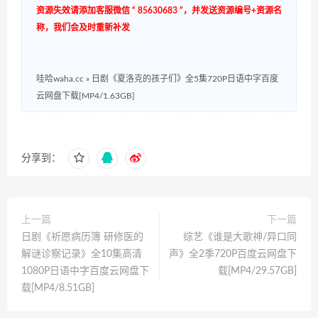
资源失效请添加客服微信 “ 85630683 ”，并发送资源编号+资源名
称，我们会及时重新补发
哇哈waha.cc
»
日剧《夏洛克的孩子们》全5集720P日语中字百度
云网盘下载[MP4/1.63GB]
分享到：
上一篇
下一篇
日剧《祈愿病历簿 研修医的
综艺《谁是大歌神/异口同
解谜诊察记录》全10集高清
声》全2季720P百度云网盘下
1080P日语中字百度云网盘下
载[MP4/29.57GB]
载[MP4/8.51GB]