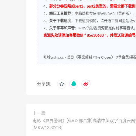
4、
部分分卷压缩如part1、part2类型的，需要全部下载
5、
解压工具推荐：
电脑端推荐使用WINRAR（最新版）
6、
关于下载速度：
下载速度慢的，请开通百度网盘超级VI
7、
关于字幕和声音：
MKV的影视资源都是内封字幕音轨，
资源失效请添加客服微信 “ 85630683 ”，并发送资
哇哈waha.cc
»
美剧《罪案终结/The Closer》[7季合集]英
分享到：
上一篇
电影《冥界警局》[科幻2部合集]高清中英双字百度云网
[MKV/13.30GB]