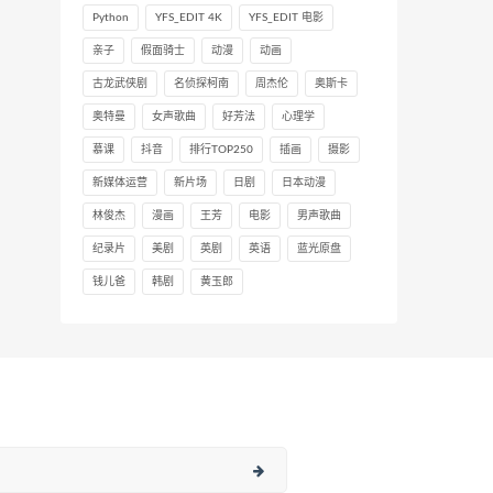
Python
YFS_EDIT 4K
YFS_EDIT 电影
亲子
假面骑士
动漫
动画
古龙武侠剧
名侦探柯南
周杰伦
奥斯卡
奥特曼
女声歌曲
好芳法
心理学
慕课
抖音
排行TOP250
插画
摄影
新媒体运营
新片场
日剧
日本动漫
林俊杰
漫画
王芳
电影
男声歌曲
纪录片
美剧
英剧
英语
蓝光原盘
钱儿爸
韩剧
黄玉郎