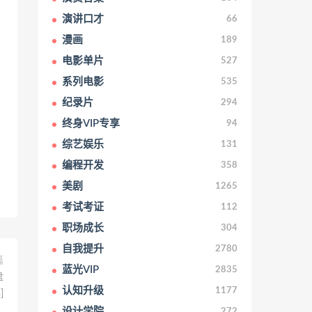
演讲口才
66
漫画
189
电影单片
527
系列电影
535
纪录片
294
终身VIP专享
94
综艺娱乐
131
编程开发
358
美剧
1265
考试考证
112
职场成长
304
自我提升
2780
篇
蓝光VIP
2835
盘
认知升级
1177
]
设计学院
272