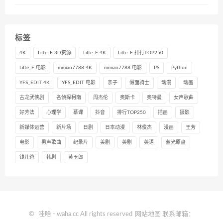
标签
4K
Litte_F 3D资源
Litte_F 4K
Litte_F 排行TOP250
Litte_F 电影
mmiao7788 4K
mmiao7788 电影
PS
Python
YFS_EDIT 4K
YFS_EDIT 电影
亲子
假面骑士
动漫
动画
古龙武侠剧
名侦探柯南
周杰伦
奥斯卡
奥特曼
女声歌曲
好芳法
心理学
慕课
抖音
排行TOP250
插画
摄影
新媒体运营
新片场
日剧
日本动漫
林俊杰
漫画
王芳
电影
男声歌曲
纪录片
美剧
英剧
英语
蓝光原盘
钱儿爸
韩剧
黄玉郎
©
哇哈
- waha.cc All rights reserved
网站地图
联系邮箱：