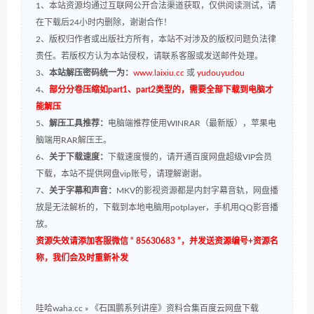
1、本站资源均通过互联网公开合法渠道获取，仅供阅读测试，请
在下载后24小时内删除，谢谢合作！
2、版权归作者或出版社方所有，本站不对涉及的版权问题负法律
责任。若版权方认为本站侵权，请联系客服或发送邮件处理。
3、
本站解压密码统一为：
www.laixiu.cc
或
yudouyudou
4、
部分分卷压缩如part1、part2类型的，需要全部下载到电脑才
能解压
5、
解压工具推荐：
电脑端推荐使用WINRAR（最新版），苹果电
脑端用RAR解压王。
6、
关于下载速度：
下载速度慢的，请开通百度网盘超级VIP会员
下载，本站不提供网盘vip账号，请理解谢谢。
7、
关于字幕和声音：
MKV的影视资源都是内封字幕音轨，网盘播
放是无法解析的，下载到本地电脑用potplayer，手机用QQ影音播
放。
资源失效请添加客服微信 “ 85630683 ”，并发送资源编号+资源名
称，我们会及时重新补发
哇哈waha.cc
»
《石国鹏系列讲座》资料合集百度云网盘下载