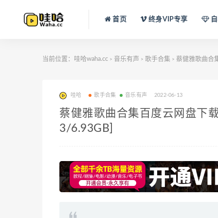
首页
终身VIP专享
自
当前位置：
哇哈waha.cc
音乐有声
歌手合集
蔡健雅歌曲合集百度
>
>
>
哇哈
歌手合集
音乐有声
2022-06-13
蔡健雅歌曲合集百度云网盘下载(199
3/6.93GB]