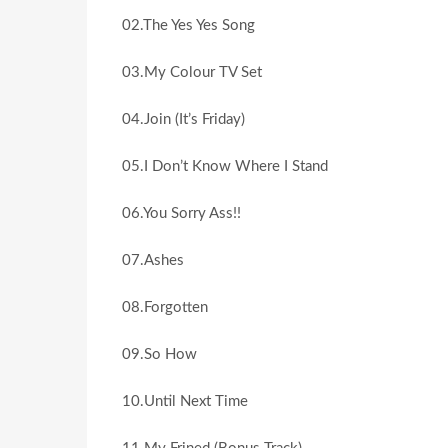
02.The Yes Yes Song
03.My Colour TV Set
04.Join (It’s Friday)
05.I Don’t Know Where I Stand
06.You Sorry Ass!!
07.Ashes
08.Forgotten
09.So How
10.Until Next Time