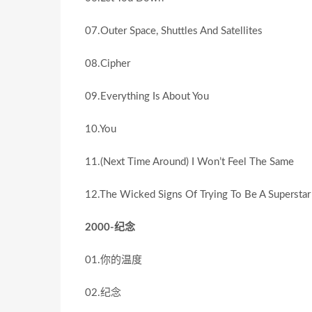
07.Outer Space, Shuttles And Satellites
08.Cipher
09.Everything Is About You
10.You
11.(Next Time Around) I Won’t Feel The Same
12.The Wicked Signs Of Trying To Be A Superstar
2000-纪念
01.你的温度
02.纪念