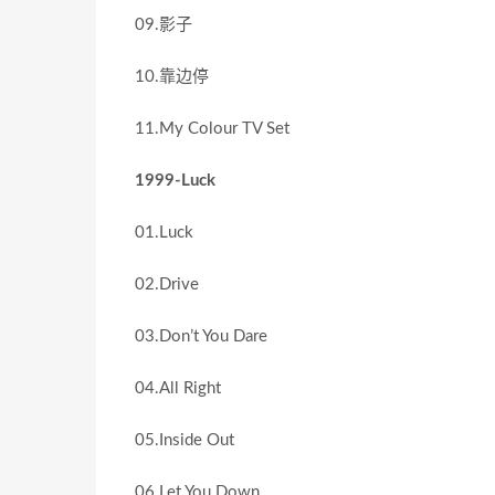
09.影子
10.靠边停
11.My Colour TV Set
1999-Luck
01.Luck
02.Drive
03.Don’t You Dare
04.All Right
05.Inside Out
06.Let You Down