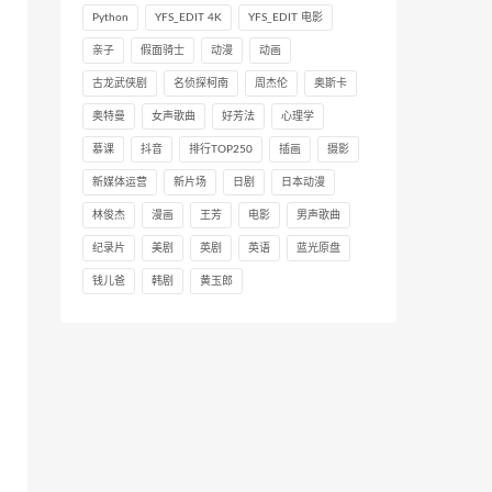
Python
YFS_EDIT 4K
YFS_EDIT 电影
亲子
假面骑士
动漫
动画
古龙武侠剧
名侦探柯南
周杰伦
奥斯卡
奥特曼
女声歌曲
好芳法
心理学
慕课
抖音
排行TOP250
插画
摄影
新媒体运营
新片场
日剧
日本动漫
林俊杰
漫画
王芳
电影
男声歌曲
纪录片
美剧
英剧
英语
蓝光原盘
钱儿爸
韩剧
黄玉郎