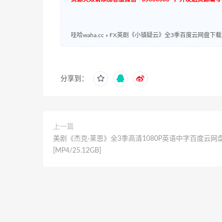
哇哈waha.cc
»
FX英剧《小镇疑云》全3季百度云网盘下载[MP
分享到：
上一篇
美剧《杰克·莱恩》全3季高清1080P英语中字百度云网
[MP4/25.12GB]