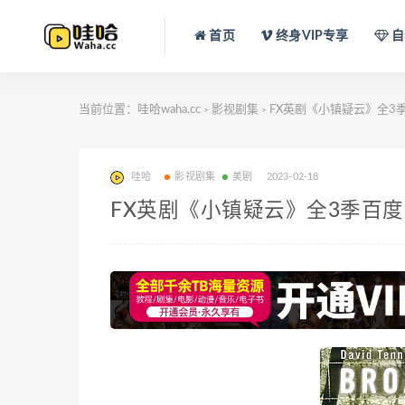
首页
终身VIP专享
自
当前位置：
哇哈waha.cc
影视剧集
FX英剧《小镇疑云》全3季百
>
>
哇哈
影视剧集
美剧
2023-02-18
FX英剧《小镇疑云》全3季百度云网