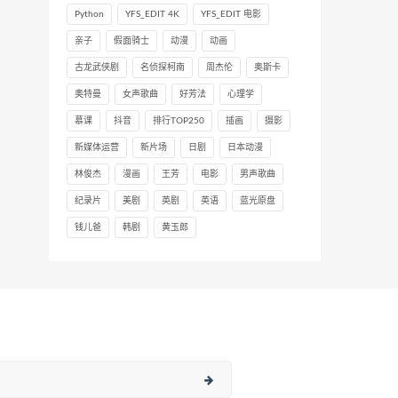
Python
YFS_EDIT 4K
YFS_EDIT 电影
亲子
假面骑士
动漫
动画
古龙武侠剧
名侦探柯南
周杰伦
奥斯卡
奥特曼
女声歌曲
好芳法
心理学
慕课
抖音
排行TOP250
插画
摄影
新媒体运营
新片场
日剧
日本动漫
林俊杰
漫画
王芳
电影
男声歌曲
纪录片
美剧
英剧
英语
蓝光原盘
钱儿爸
韩剧
黄玉郎