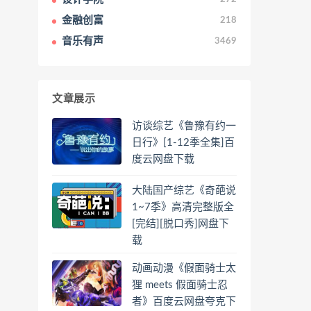
金融创富
218
音乐有声
3469
文章展示
访谈综艺《鲁豫有约一
日行》[1-12季全集]百
度云网盘下载
大陆国产综艺《奇葩说
1~7季》高清完整版全
[完结][脱口秀]网盘下
载
动画动漫《假面骑士太
狸 meets 假面骑士忍
者》百度云网盘夸克下