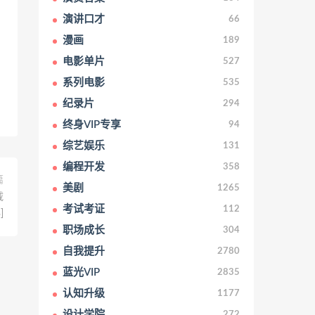
演讲口才
66
漫画
189
电影单片
527
系列电影
535
纪录片
294
终身VIP专享
94
综艺娱乐
131
编程开发
358
篇
美剧
1265
载
考试考证
112
]
职场成长
304
自我提升
2780
蓝光VIP
2835
认知升级
1177
设计学院
272