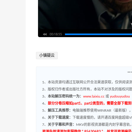
小镇疑云
—
1、本站资源均通过互联网公开合法渠道获取，仅供阅读测
2、版权归作者或出版社方所有，本站不对涉及的版权问
3、
本站解压密码统一为：
www.laixiu.cc
或
yudouyudou
4、
部分分卷压缩如part1、part2类型的，需要全部下载
5、
解压工具推荐：
电脑端推荐使用WINRAR（最新版）
6、
关于下载速度：
下载速度慢的，请开通百度网盘超级VI
7、
关于字幕和声音：
MKV的影视资源都是内封字幕音轨，
资源失效请添加客服微信 “ 85630683 ”，并发送资